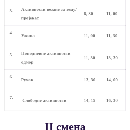
Активности везане за тему/
3.
8, 30
11, 00
пројекат
4.
Ужина
11, 00
11, 30
Поподневне активности –
5.
11, 30
13, 30
одмор
6.
Ручак
13, 30
14, 00
7.
Слободне aктивности
14, 15
16, 30
II смена