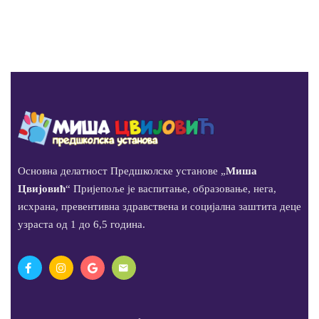
Основна делатност Предшколске установе „
Миша
Цвијовић
“ Пријепоље је васпитање, образовање, нега,
исхрана, превентивна здравствена и социјална заштита деце
узраста од 1 до 6,5 година.