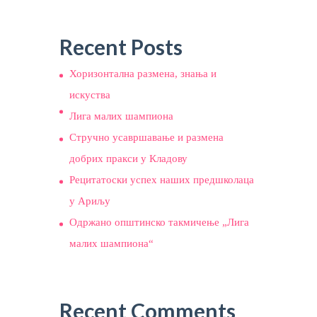
Recent Posts
Хоризонтална размена, знања и
искуства
Лига малих шампиона
Стручно усавршавање и размена
добрих пракси у Кладову
Рецитатоски успех наших предшколаца
у Ариљу
Одржано општинско такмичење „Лига
малих шампиона“
Recent Comments