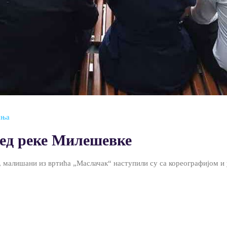
ања
ед реке Милешевке
малишани из вртића „Маслачак“ наступили су са кореографијом и 