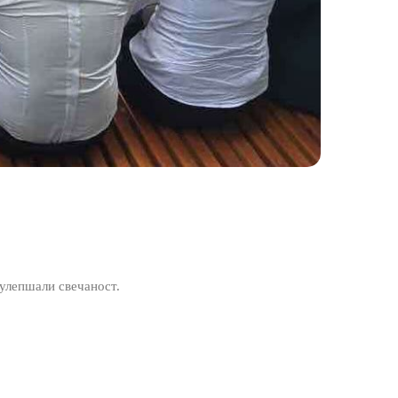
улепшали свечаност.