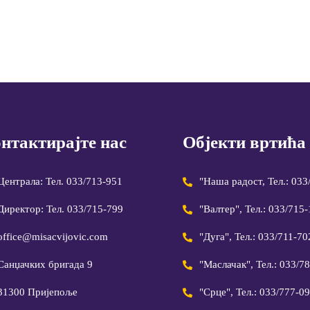
нтактирајте нас
Објекти вртића
Централа: Тел. 033/713-951
"Наша радост, Тел.: 033
Директор: Тел. 033/715-799
"Валтер", Тел.: 033/715
office@misacvijovic.com
"Дуга", Тел.: 033/711-70
Санџачких бригада 9
"Маслачак", Тел.: 033/7
31300 Пријепоље
"Срце", Тел.: 033/777-0