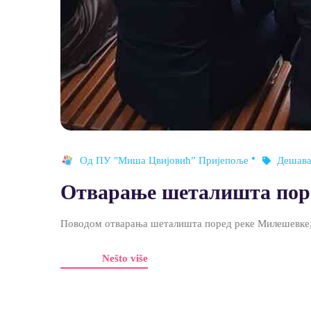
Од
ПУ "Миша Цвијовић” Пријепоље
Дешав
Отварање шеталишта пор
Поводом отварања шеталишта поред реке Милешевке, 
Nešto više