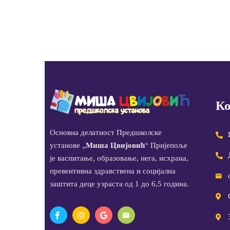
Ко
Основна делатност Предшколске
установе „
Миша Цвијовић
“ Пријепоље
је васпитање, образовање, нега, исхрана,
превентивна здравствена и социјална
заштита деце узраста од 1 до 6,5 година.