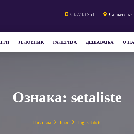
033/713-951
Санџачких б
НТИ
ЈЕЛОВНИК
ГАЛЕРИЈА
ДЕШАВАЊА
О Н
Ознака:
setaliste
Насловна
Блог
Tag: setaliste