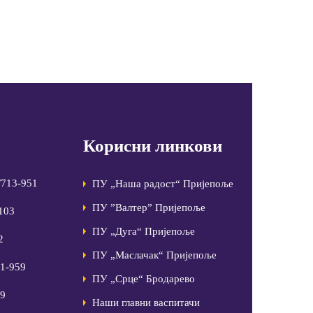
Корисни линкови
/713-951
ПУ „Наша радост“ Пријепоље
ПУ ”Валтер” Пријепоље
-103
ПУ „Дуга“ Пријепоље
2
ПУ „Маслачак“ Пријепоље
81-959
ПУ „Срце“ Бродарево
99
Наши главни васпитачи