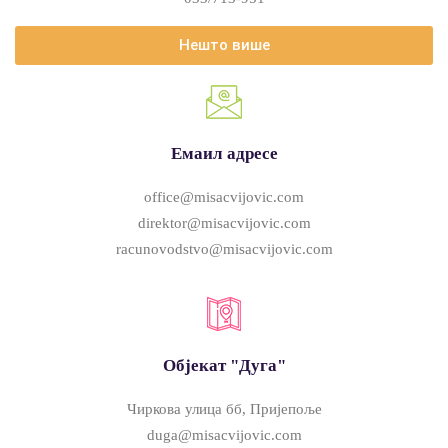
Нешто више
Емаил адресе
office@misacvijovic.com
direktor@misacvijovic.com
racunovodstvo@misacvijovic.com
Објекат "Дуга"
Чиркова улица бб, Пријепоље
duga@misacvijovic.com