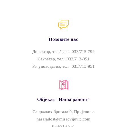
Позовите нас
Директор, тел./факс: 033/715-799
Секретар, тел.: 033/713-951
Рачуноводство, тел.: 033/713-951
Објекат "Наша радост"
Санџачких бригада 9, Пријепоље
nasaradost@misacvijovic.com
033/713-951