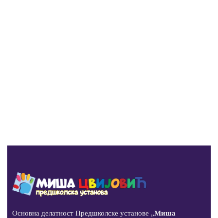
Основна делатност Предшколске установе „
Миша