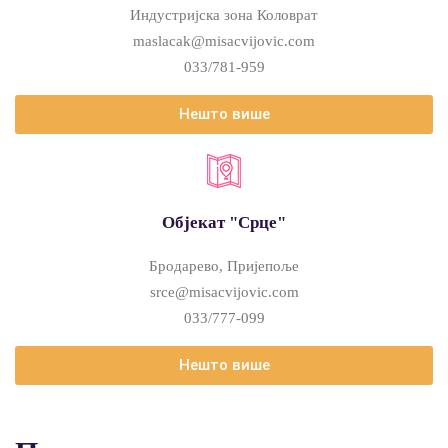
Индустријска зона Коловрат
maslacak@misacvijovic.com
033/781-959
Нешто више
Објекат "Срце"
Бродарево, Пријепоље
srce@misacvijovic.com
033/777-099
Нешто више