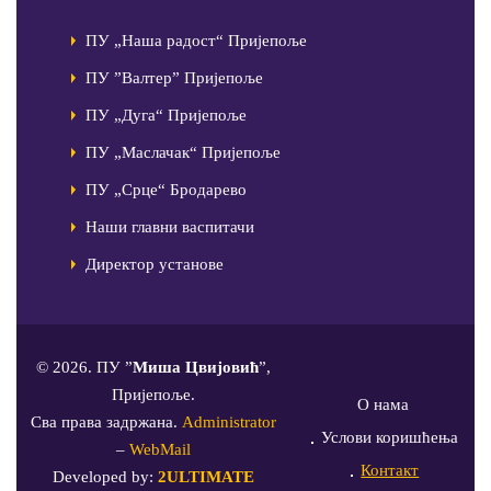
ПУ „Наша радост“ Пријепоље
ПУ ”Валтер” Пријепоље
ПУ „Дуга“ Пријепоље
ПУ „Маслачак“ Пријепоље
ПУ „Срце“ Бродарево
Наши главни васпитачи
Директор установе
© 2026. ПУ ”
Миша Цвијовић
”,
Пријепоље.
О нама
Сва права задржана.
Administrator
Услови коришћења
–
WebMail
Контакт
Developed by:
2ULTIMATE