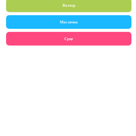
Валтер
Маслачак
Срце