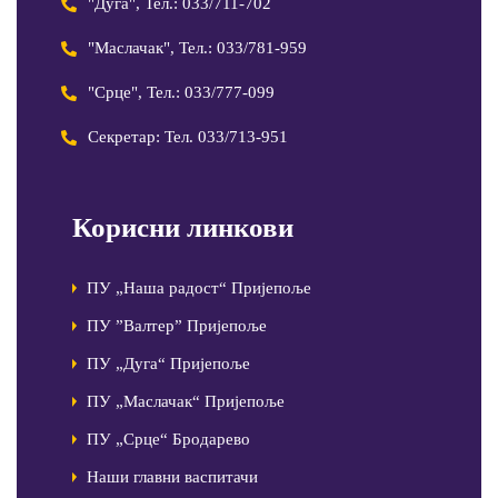
"Дуга", Тел.: 033/711-702
"Маслачак", Тел.: 033/781-959
"Срце", Тел.: 033/777-099
Секретар: Тел. 033/713-951
Корисни линкови
ПУ „Наша радост“ Пријепоље
ПУ ”Валтер” Пријепоље
ПУ „Дуга“ Пријепоље
ПУ „Маслачак“ Пријепоље
ПУ „Срце“ Бродарево
Наши главни васпитачи