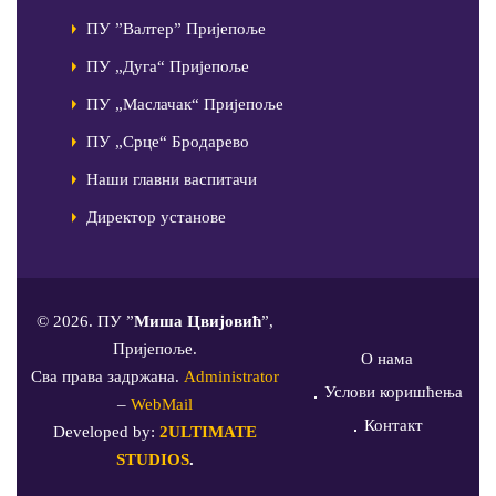
ПУ ”Валтер” Пријепоље
ПУ „Дуга“ Пријепоље
ПУ „Маслачак“ Пријепоље
ПУ „Срце“ Бродарево
Наши главни васпитачи
Директор установе
© 2026. ПУ ”
Миша Цвијовић
”,
Пријепоље.
О нама
Сва права задржана.
Administrator
Услови коришћења
–
WebMail
Контакт
Developed by:
2ULTIMATE
STUDIOS
.