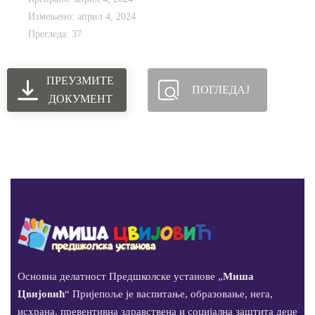
Измењено: април 4, 2024
Прегледа: 37
ПРЕУЗМИТЕ
ПОГЛЕДАЈ
ДОКУМЕНТ
Основна делатност Предшколске установе „
Миша
Цвијовић
“ Пријепоље је васпитање, образовање, нега,
исхрана, превентивна здравствена и социјална заштита деце