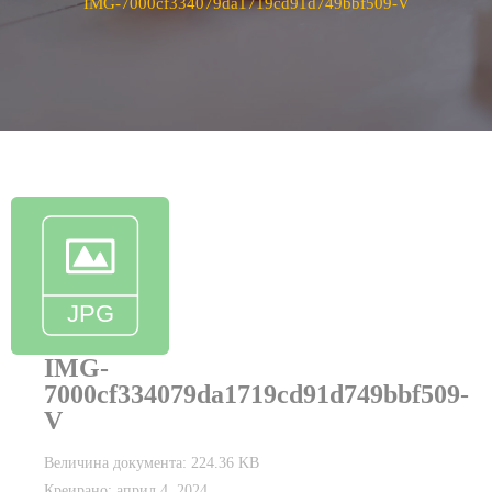
IMG-7000cf334079da1719cd91d749bbf509-V
IMG-
7000cf334079da1719cd91d749bbf509-
V
Величина документа: 224.36 KB
Креирано: април 4, 2024