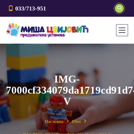
033/713-951
IMG-
7000cf334079da1719cd91d7
V
Насловна
Files