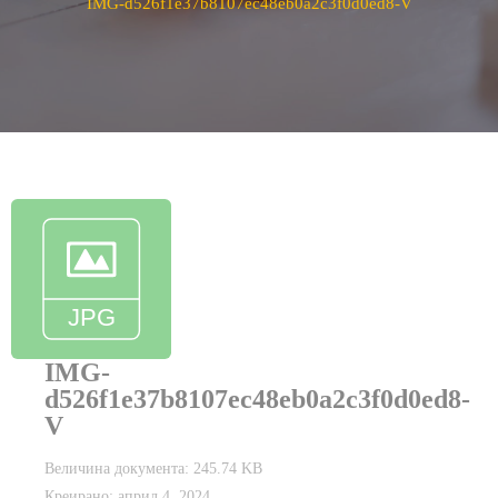
IMG-d526f1e37b8107ec48eb0a2c3f0d0ed8-V
IMG-
d526f1e37b8107ec48eb0a2c3f0d0ed8-
V
Величина документа: 245.74 KB
Креирано: април 4, 2024