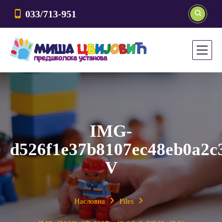
033/713-951
IMG-
d526f1e37b8107ec48eb0a2c
V
Насловна
Files