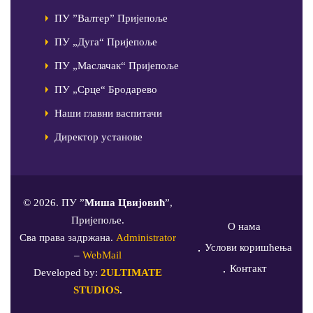
ПУ ”Валтер” Пријепоље
ПУ „Дуга“ Пријепоље
ПУ „Маслачак“ Пријепоље
ПУ „Срце“ Бродарево
Наши главни васпитачи
Директор установе
© 2026. ПУ ”
Миша Цвијовић
”,
Пријепоље.
О нама
Сва права задржана.
Administrator
Услови коришћења
–
WebMail
Контакт
Developed by:
2ULTIMATE
STUDIOS
.