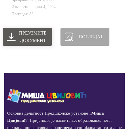
Измењено: април 4, 2024
Прегледа: 82
ПРЕУЗМИТЕ
ПОГЛЕДАЈ
ДОКУМЕНТ
Основна делатност Предшколске установе „
Миша
Цвијовић
“ Пријепоље је васпитање, образовање, нега,
исхрана, превентивна здравствена и социјална заштита деце