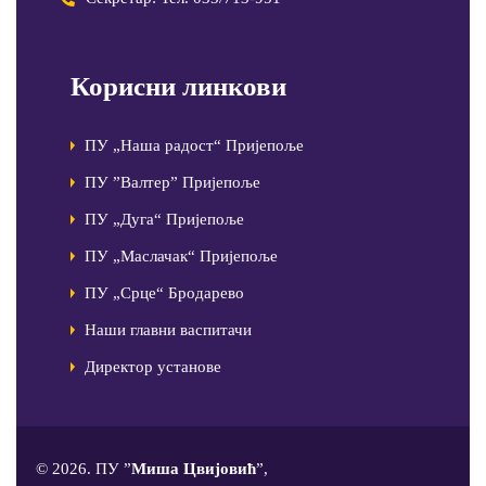
Корисни линкови
ПУ „Наша радост“ Пријепоље
ПУ ”Валтер” Пријепоље
ПУ „Дуга“ Пријепоље
ПУ „Маслачак“ Пријепоље
ПУ „Срце“ Бродарево
Наши главни васпитачи
Директор установе
© 2026. ПУ ”
Миша Цвијовић
”,