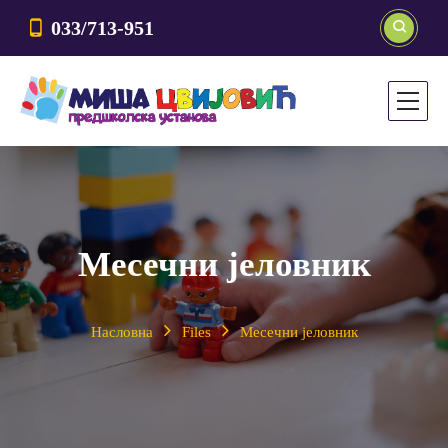
033/713-951
Месечни јеловник
Насловна
Files
Месечни јеловник