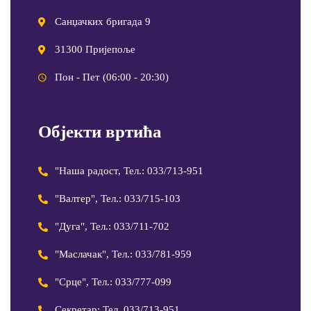
Санџачких бригада 9
31300 Пријепоље
Пон - Пет (06:00 - 20:30)
Објекти вртића
"Наша радост, Тел.: 033/713-951
"Валтер", Тел.: 033/715-103
"Дуга", Тел.: 033/711-702
"Маслачак", Тел.: 033/781-959
"Срце", Тел.: 033/777-099
Секретар: Тел. 033/713-951