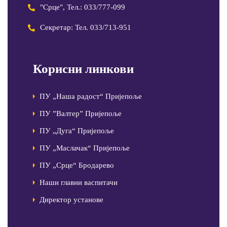
"Срце", Тел.: 033/777-099
Секретар: Тел. 033/713-951
Корисни линкови
ПУ „Наша радост“ Пријепоље
ПУ ”Валтер” Пријепоље
ПУ „Дуга“ Пријепоље
ПУ „Маслачак“ Пријепоље
ПУ „Срце“ Бродарево
Наши главни васпитачи
Директор установе