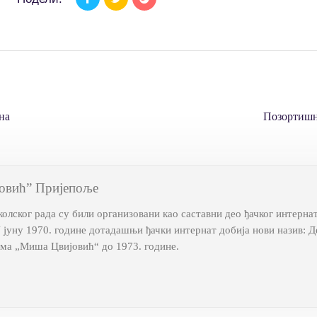
на
Позортишн
овић” Пријепоље
лског рада су били организовани као саставни део ђачког интерна
У јуну 1970. године дотадашњи ђачки интернат добија нови назив:
ома „Миша Цвијовић“ до 1973. године.