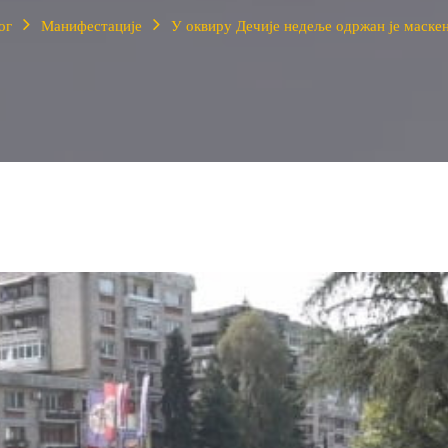
ог
Манифестације
У оквиру Дечије недеље одржан је маске