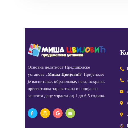
Ко
Основна делатност Предшколске
установе „
Миша Цвијовић
“ Пријепоље
је васпитање, образовање, нега, исхрана,
превентивна здравствена и социјална
заштита деце узраста од 1 до 6,5 година.