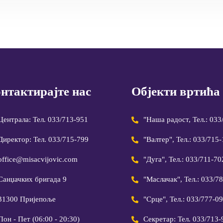
нтактирајте нас
Објекти вртића
Централа: Тел. 033/713-951
"Наша радост, Тел.: 033
Директор: Тел. 033/715-799
"Валтер", Тел.: 033/715
office@misacvijovic.com
"Дуга", Тел.: 033/711-70
Санџачких бригада 9
"Маслачак", Тел.: 033/7
31300 Пријепоље
"Срце", Тел.: 033/777-0
Пон - Пет (06:00 - 20:30)
Секретар: Тел. 033/713-