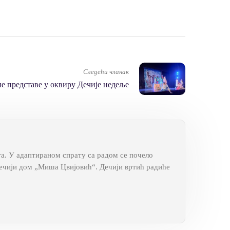
Следећи чланак
е представе у оквиру Дечије недеље
та. У адаптираном спрату са радом се почело
 Дечији дом „Миша Цвијовић“. Дечији вртић радиће