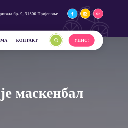
ригада бр. 9, 31300 Пријепоље
АМА
КОНТАКТ
УПИС!
је маскенбал