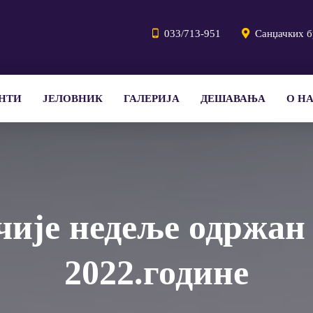
033/713-951
Санџачких б
НТИ
ЈЕЛОВНИК
ГАЛЕРИЈА
ДЕШАВАЊА
О Н
чије недеље одржан 
2022.године