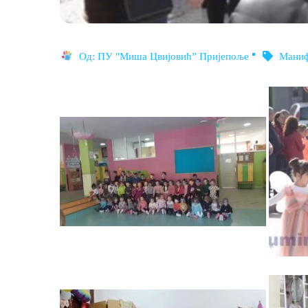
Од:
ПУ "Миша Цвијовић” Пријепоље
Маниф