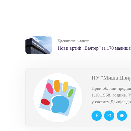
Претнодни чланак
Нови вртић „Валтер“ за 170 малиша
ПУ "Миша Цвиј
Први облици предшко
1.10.1968. године. 
у саставу Дечијег д