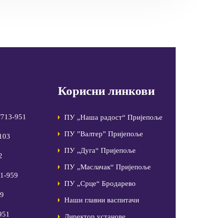
Корисни линкови
/713-951
ПУ „Наша радост“ Пријепоље
ПУ ”Валтер” Пријепоље
-103
ПУ „Дуга“ Пријепоље
2
ПУ „Маслачак“ Пријепоље
81-959
ПУ „Срце“ Бродарево
99
Наши главни васпитачи
951
Директор установе