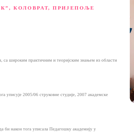
К”, КОЛОВРАТ, ПРИЈЕПОЉЕ
ч, са широким практичним и теоријским знањем из области
га уписује 2005/06 струковне студије, 2007 академске
да би након тога уписала Педагошку академију у