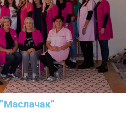
 ”Маслачак”