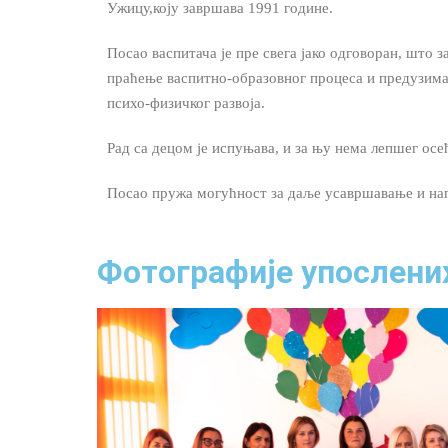
Ужицу,коју завршава 1991 године.
Посао васпитача је пре свега јако одговоран, што
праћење васпитно-образовног процеса и предузимањ
психо-физичког развоја.
Рад са децом је испуњава, и за њу нема лепшег осе
Посао пружа могућност за даље усавршавање и на
Фотографије упослени