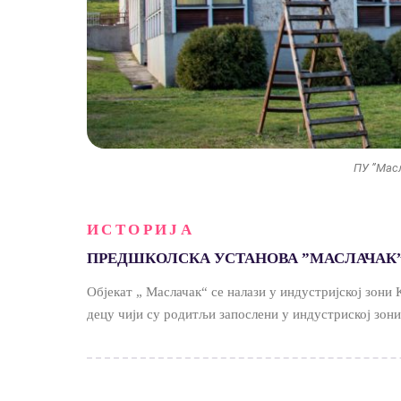
ПУ ”Мас
ИСТОРИЈА
ПРЕДШКОЛСКА УСТАНОВА ”МАСЛАЧАК”,
Објекат „ Маслачак“ се налази у индустријској зони 
децу чији су родитљи запослени у индустриској зони