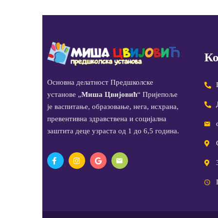
Ко
Основна делатност Предшколске
установе „
Миша Цвијовић
“ Пријепоље
је васпитање, образовање, нега, исхрана,
превентивна здравствена и социјална
заштита деце узраста од 1 до 6,5 година.