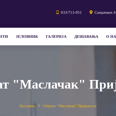
033/713-951
Санџачких б
НТИ
ЈЕЛОВНИК
ГАЛЕРИЈА
ДЕШАВАЊА
О Н
ат "Маслачак" При
Насловна
Објекат “Маслачак” Пријепоље