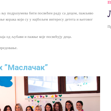
 за њу подразумева бити посвећен раду са децом, пажљиво
е корака који су у најбољем интересу детета и његовог
П
ћаја од љубави и пажње које посвећују деца.
предовање.
х ”Маслачак”