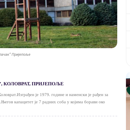
лачак” Пријепоље
 КОЛОВРАТ, ПРИЈЕПОЉЕ
Коловрат.Изграђен је 1979. године и наменски је рађен за
.Његов капацитет је 7 радних соба у којима борави око