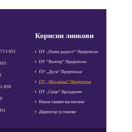
Корисни линкови
/713-951
ПУ „Наша радост“ Пријепоље
ПУ ”Валтер” Пријепоље
-103
ПУ „Дуга“ Пријепоље
2
ПУ „Маслачак“ Пријепоље
81-959
ПУ „Срце“ Бродарево
99
Наши главни васпитачи
951
Директор установе