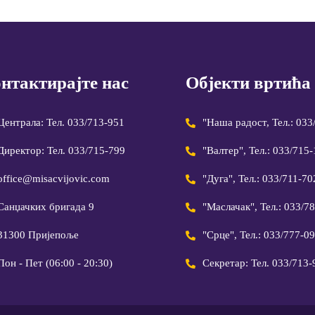
нтактирајте нас
Објекти вртића
Централа: Тел. 033/713-951
"Наша радост, Тел.: 033
Директор: Тел. 033/715-799
"Валтер", Тел.: 033/715
office@misacvijovic.com
"Дуга", Тел.: 033/711-70
Санџачких бригада 9
"Маслачак", Тел.: 033/7
31300 Пријепоље
"Срце", Тел.: 033/777-0
Пон - Пет (06:00 - 20:30)
Секретар: Тел. 033/713-