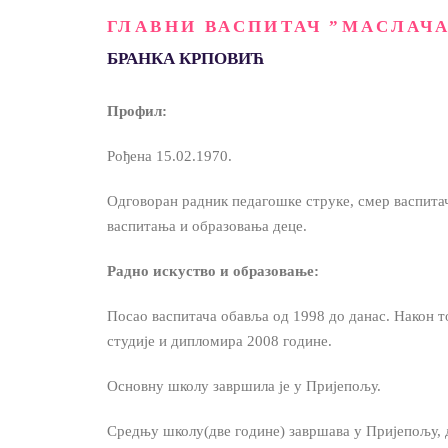
ГЛАВНИ ВАСПИТАЧ ”МАСЛАЧА
БРАНКА КРПОВИЋ
Профил:
Рођена 15.02.1970.
Одговоран радник педагошке струке, смер васпита
васпитања и образовања деце.
Радно искуство и образовање:
Посао васпитача обавља од 1998 до данас. Након то
студије и дипломира 2008 године.
Основну школу завршила је у Пријепољу.
Средњу школу(две године) завршава у Пријепољу, 