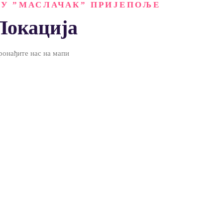
ПУ ”МАСЛАЧАК” ПРИЈЕПОЉЕ
Локација
ронађите нас на мапи