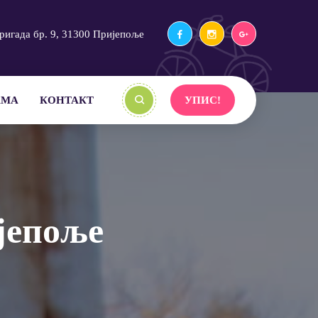
ригада бр. 9, 31300 Пријепоље
АМА
КОНТАКТ
УПИС!
јепоље