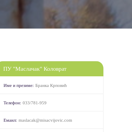
ПУ "Маслачак" Коловрат
Име и презиме:
Бранка Крповић
Телефон:
033/781-959
Емаил:
maslacak@misacvijovic.com