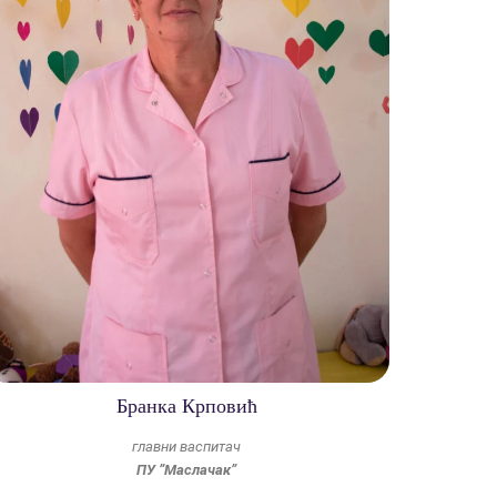
Бранка Крповић
главни васпитач
ПУ ”Маслачак”