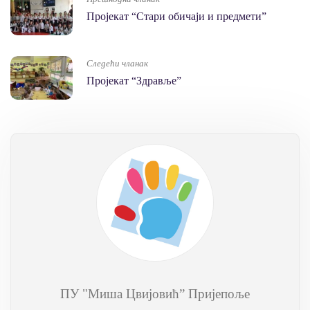
Пројекат “Стари обичаји и предмети”
Следећи чланак
Пројекат “Здравље”
ПУ "Миша Цвијовић” Пријепоље