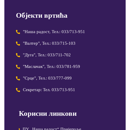
Објекти вртића
"Наша радост, Тел.: 033/713-951
"Валтер", Тел.: 033/715-103
"Дуга", Тел.: 033/711-702
"Маслачак", Тел.: 033/781-959
"Срце", Тел.: 033/777-099
Секретар: Тел. 033/713-951
Корисни линкови
ПУ „Наша радост“ Пријепоље