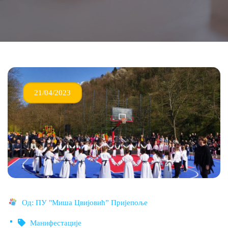
21/04/2023
Од:
ПУ "Миша Цвијовић” Пријепоље
Манифестације