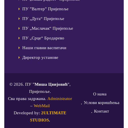
ПУ ”Валтер” Пријепоље
ПУ „Дуга“ Пријепоље
ПУ „Маслачак“ Пријепоље
ПУ „Срце“ Бродарево
Наши главни васпитачи
Директор установе
© 2026. ПУ ”
Миша Цвијовић
”,
Пријепоље.
О нама
Сва права задржана.
Administrator
Услови коришћења
–
WebMail
Контакт
Developed by:
2ULTIMATE
STUDIOS
.