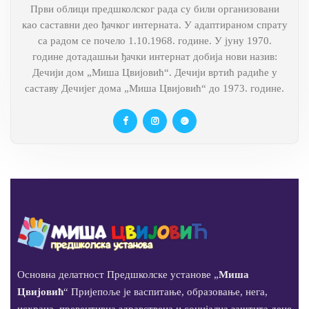
Први облици предшколског рада су били организовани
као саставни део ђачког интерната. У адаптираном спрату
са радом се почело 1.10.1968. године. У јуну 1970.
године дотадашњи ђачки интернат добија нови назив:
Дечији дом „Миша Цвијовић“. Дечији вртић радиће у
саставу Дечијег дома „Миша Цвијовић“ до 1973. године.
Основна делатност Предшколске установе „
Миша
Цвијовић
“ Пријепоље је васпитање, образовање, нега,
исхрана, превентивна здравствена и социјална заштита деце