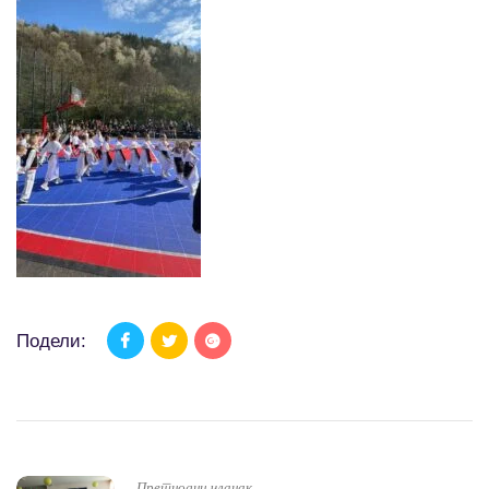
Подели:
Претнодни чланак