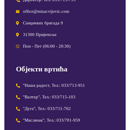
office@misacvijovic.com
Санџачких бригада 9
31300 Пријепоље
Пон - Пет (06:00 - 20:30)
Објекти вртића
"Наша радост, Тел.: 033/713-951
"Валтер", Тел.: 033/715-103
"Дуга", Тел.: 033/711-702
"Маслачак", Тел.: 033/781-959