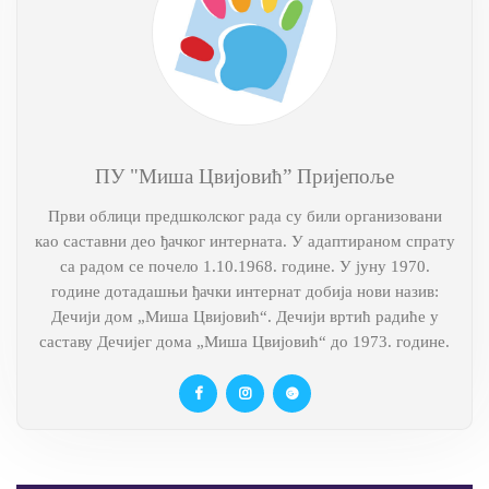
ПУ "Миша Цвијовић” Пријепоље
Први облици предшколског рада су били организовани
као саставни део ђачког интерната. У адаптираном спрату
са радом се почело 1.10.1968. године. У јуну 1970.
године дотадашњи ђачки интернат добија нови назив:
Дечији дом „Миша Цвијовић“. Дечији вртић радиће у
саставу Дечијег дома „Миша Цвијовић“ до 1973. године.