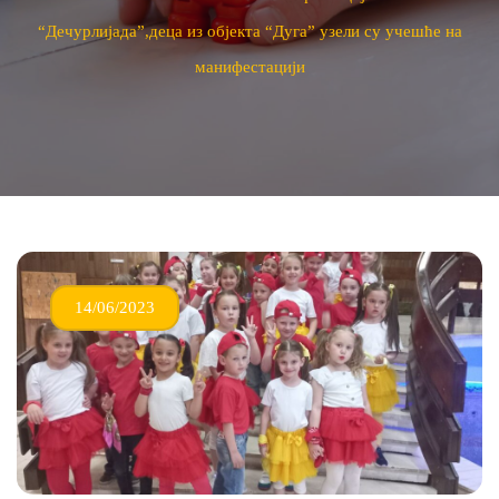
“Дечурлијада”,деца из објекта “Дуга” узели су учешће на
манифестацији
14/06/2023