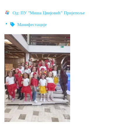
Од:
ПУ "Миша Цвијовић” Пријепоље
Манифестације