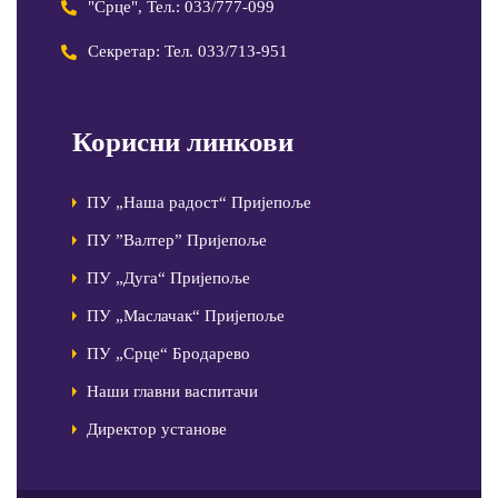
"Срце", Тел.: 033/777-099
Секретар: Тел. 033/713-951
Корисни линкови
ПУ „Наша радост“ Пријепоље
ПУ ”Валтер” Пријепоље
ПУ „Дуга“ Пријепоље
ПУ „Маслачак“ Пријепоље
ПУ „Срце“ Бродарево
Наши главни васпитачи
Директор установе