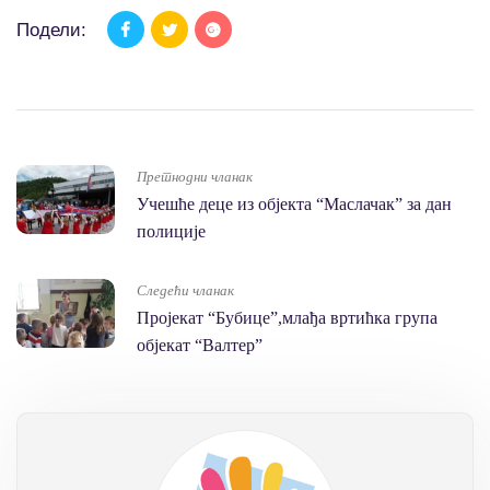
Подели:
Претнодни чланак
Учешће деце из објекта “Маслачак” за дан
полиције
Следећи чланак
Пројекат “Бубице”,млађа вртићка група
објекат “Валтер”