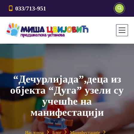
033/713-951
“Дечурлијада”,деца из
објекта “Дуга” узели су
учешће на
манифестацији
Насловна
Блог
Манифестације