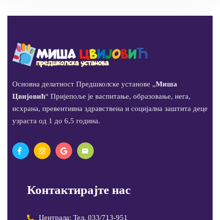
Основна делатност Предшколске установе „
Миша
Цвијовић
“ Пријепоље је васпитање, образовање, нега,
исхрана, превентивна здравствена и социјална заштита деце
узраста од 1 до 6,5 година.
Контактирајте нас
Централа: Тел. 033/713-951