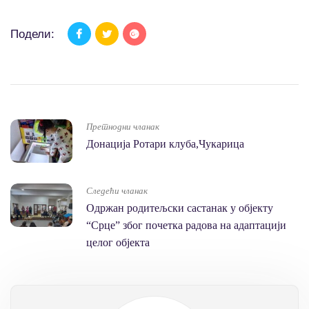
Подели:
Претнодни чланак
Донација Ротари клуба,Чукарица
Следећи чланак
Одржан родитељски састанак у објекту
“Срце” због почетка радова на адаптацији
целог објекта