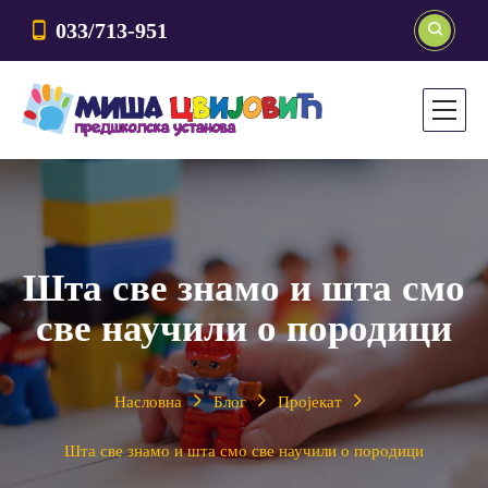
033/713-951
Шта све знамо и шта смо
све научили о породици
Насловна
Блог
Пројекат
Шта све знамо и шта смо све научили о породици