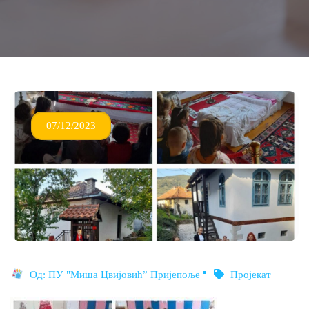
07/12/2023
Од:
ПУ "Миша Цвијовић” Пријепоље
Пројекат