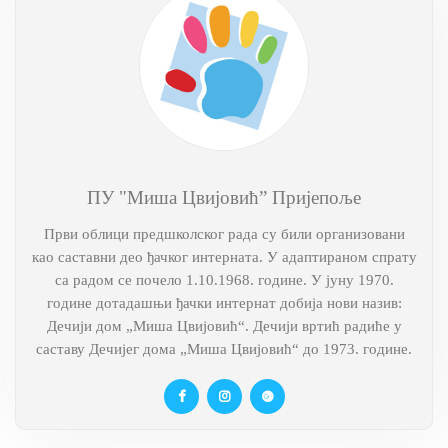
ПУ "Миша Цвијовић” Пријепоље
Први облици предшколског рада су били организовани
као саставни део ђачког интерната. У адаптираном спрату
са радом се почело 1.10.1968. године. У јуну 1970.
године дотадашњи ђачки интернат добија нови назив:
Дечији дом „Миша Цвијовић“. Дечији вртић радиће у
саставу Дечијег дома „Миша Цвијовић“ до 1973. године.