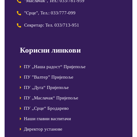
"Маслачак", Тел.: 033/781-959
"Срце", Тел.: 033/777-099
Секретар: Тел. 033/713-951
Корисни линкови
ПУ „Наша радост“ Пријепоље
ПУ ”Валтер” Пријепоље
ПУ „Дуга“ Пријепоље
ПУ „Маслачак“ Пријепоље
ПУ „Срце“ Бродарево
Наши главни васпитачи
Директор установе