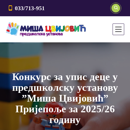
033/713-951
Конкурс за упис деце у
предшколску установу
”Миша Цвијовић”
Пријепоље за 2025/26
годину