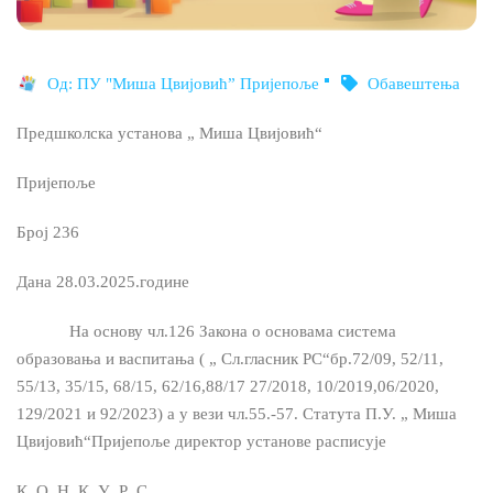
Од:
ПУ "Миша Цвијовић” Пријепоље
Обавештења
Предшколска установа „ Миша Цвијовић“
Пријепоље
Број 236
Дана 28.03.2025.године
На основу чл.126 Закона о основама система
образовања и васпитања ( „ Сл.гласник РС“бр.72/09, 52/11,
55/13, 35/15, 68/15, 62/16,88/17 27/2018, 10/2019,06/2020,
129/2021 и 92/2023) а у вези чл.55.-57. Статута П.У. „ Миша
Цвијовић“Пријепоље директор установе расписује
К О Н К У Р С