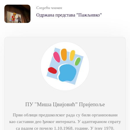
Следећи чланак
Одржана представа ”Пажљивко”
ПУ "Миша Цвијовић” Пријепоље
Први облици предшколског рада су били организовани
као саставни део ђачког интерната. У адаптираном спрату
са радом се почело 1.10.1968. године. У јуну 1970.