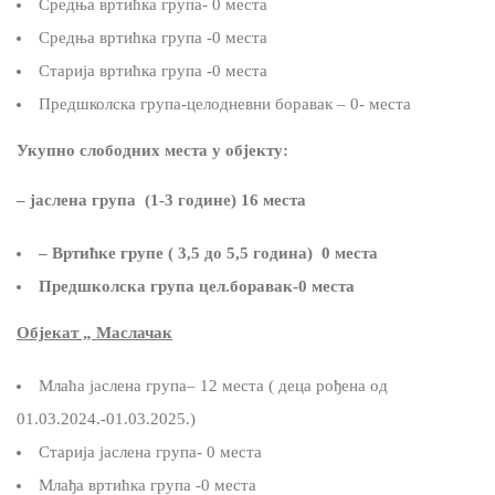
Средња вртићка група- 0 места
Средња вртићка група -0 места
Старија вртићка група -0 места
Предшколска група-целодневни боравак – 0- места
Укупно слободних места у објекту:
– јаслена група (1-3 године) 16 места
– Вртићке групе ( 3,5 до 5,5 година) 0 места
Предшколска група цел.боравак-0 места
Објекат „ Маслачак
Млаћа јаслена група– 12 места ( деца рођена од
01.03.2024.-01.03.2025.)
Старија јаслена група- 0 места
Млађа вртићка група -0 места