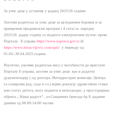
За упис деце у установу у радној 2025/26 години
Захтеви родитеља за упис деце за целодневни боравак и за
припремни предшколски програм ( 4 сата) за наредну
2025/26 радну годину се подносе електронским путем- преко
Портала Е-управа
https://www.euprava.gov.rs
ili
https://www.misacvijovic.com/upis/
у периоду од
01.04.-30.04.2025.године.
Изузетно, уколико родитељи нису у могућности да приступе
Порталу Е-управа, захтеве за упис деце као и додатну
дукументацију ( од доктора, Интерресорне комисије, Центра
са социјални рад, суда и сл.) којим доказују здравствено стање
или статус детета, могу поднети и непосредно, у просторијама
објекта „ Наша радост“ , ул.Санџачких бригада бр.9, радним
данима од 08.00-14.00 часова