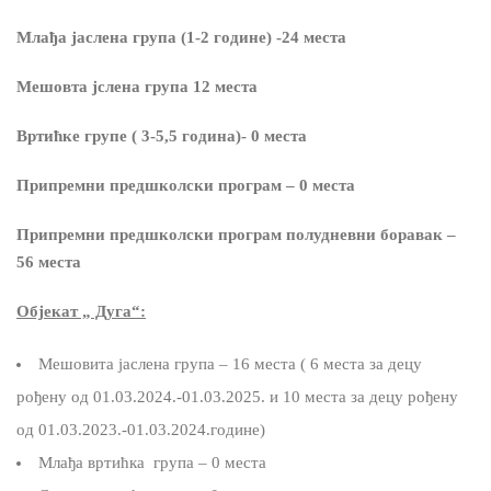
Млађа јаслена група (1-2 године) -24 места
Мешовта јслена група 12 места
Вртићке групе ( 3-5,5 година)- 0 места
Припремни предшколски програм – 0 места
Припремни предшколски програм полудневни боравак –
56 места
Објекат „ Дуга“:
Мешовита јаслена група – 16 места ( 6 места за децу
рођену од 01.03.2024.-01.03.2025. и 10 места за децу рођену
од 01.03.2023.-01.03.2024.године)
Млађа вртићка група – 0 места