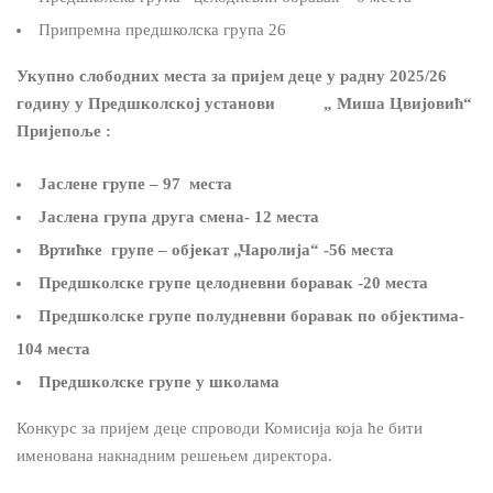
Припремна предшколска група 26
Укупно слободних места за пријем деце у радну 2025/26
годину у Предшколској установи „ Миша Цвијовић“
Пријепоље :
Јаслене групе – 97 места
Јаслена група друга смена- 12 места
Вртићке групе – објекат „Чаролија“ -56 места
Предшколске групе целодневни боравак -20 места
Предшколске групе полудневни боравак по објектима-
104 места
Предшколске групе у школама
Конкурс за пријем деце спроводи Комисија која ће бити
именована накнадним решењем директора.