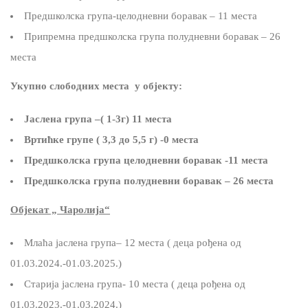
Предшколска група-целодневни боравак – 11 места
Припремна предшколска група полудневни боравак – 26
места
Укупно слободних места у објекту:
Јаслена група –( 1-3г) 11 места
Вртићке групе ( 3,3 до 5,5 г) -0 места
Предшколска група целодневни боравак -11 места
Предшколска група полудневни боравак – 26 места
Објекат „ Чаролија“
Млаћа јаслена група– 12 места ( деца рођена од
01.03.2024.-01.03.2025.)
Старија јаслена група- 10 места ( деца рођена од
01.03.2023.-01.03.2024.)