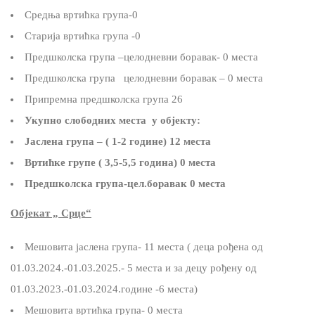
Средња вртићка група-0
Старија вртићка група -0
Предшколска група –целодневни боравак- 0 места
Предшколска група целодневни боравак – 0 места
Припремна предшколска група 26
Укупно слободних места у објекту:
Јаслена група – ( 1-2 године) 12 места
Вртићке групе ( 3,5-5,5 година) 0 места
Предшколска група-цел.боравак 0 места
Објекат „ Срце“
Мешовита јаслена група- 11 места ( деца рођена од
01.03.2024.-01.03.2025.- 5 места и за децу рођену од
01.03.2023.-01.03.2024.године -6 места)
Мешовита вртићка група- 0 места