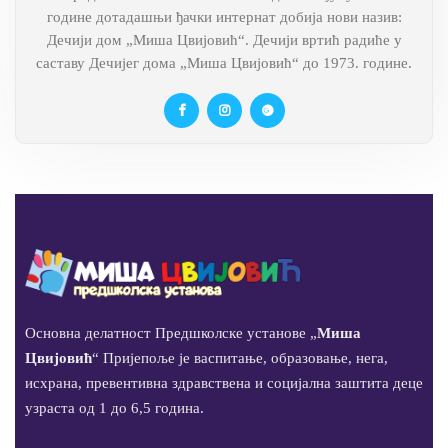
године дотадашњи ђачки интернат добија нови назив:
Дечији дом „Миша Цвијовић“. Дечији вртић радиће у
саставу Дечијег дома „Миша Цвијовић“ до 1973. године.
Основна делатност Предшколске установе „
Миша
Цвијовић
“ Пријепоље је васпитање, образовање, нега,
исхрана, превентивна здравствена и социјална заштита деце
узраста од 1 до 6,5 година.