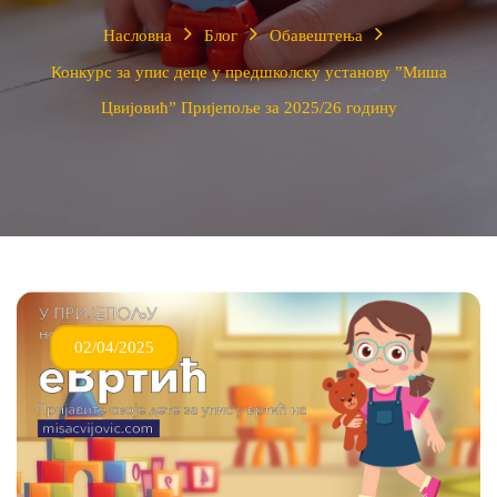
Насловна
Блог
Обавештења
Конкурс за упис деце у предшколску установу ”Миша
Цвијовић” Пријепоље за 2025/26 годину
02/04/2025