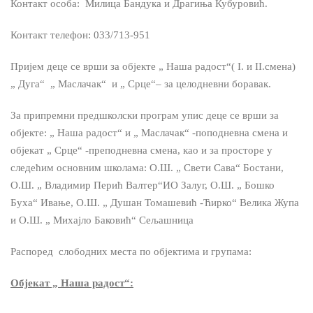
Контакт особа: Милица Бандука и Драгиња Кубуровић.
Контакт телефон: 033/713-951
Пријем деце се врши за објекте „ Наша радост“( I. и II.смена)
„ Дуга“ „ Маслачак“ и „ Срце“– за целодневни боравак.
За припремни предшколски програм упис деце се врши за
објекте: „ Наша радост“ и „ Маслачак“ -поподневна смена и
објекат „ Срце“ -преподневна смена, као и за просторе у
следећим основним школама: О.Ш. „ Свети Сава“ Бостани,
О.Ш. „ Владимир Перић Валтер“ИО Залуг, О.Ш. „ Бошко
Буха“ Ивање, О.Ш. „ Душан Томашевић -Ћирко“ Велика Жупа
и О.Ш. „ Михајло Баковић“ Сељашница
Распоред слободних места по објектима и групама:
Објекат „ Наша радост“: