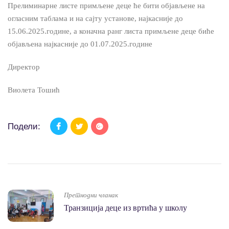
Прелиминарне листе примљене деце ће бити објављене на
огласним таблама и на сајту установе, најкасније до
15.06.2025.године, а коначна ранг листа примљене деце биће
објављена најкасније до 01.07.2025.године
Директор
Виолета Тошић
Подели:
Претнодни чланак
Транзиција деце из вртића у школу