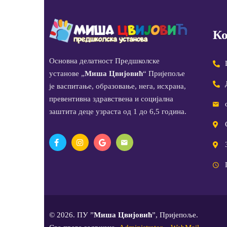
Ко
Основна делатност Предшколске
установе „
Миша Цвијовић
“ Пријепоље
је васпитање, образовање, нега, исхрана,
превентивна здравствена и социјална
заштита деце узраста од 1 до 6,5 година.
© 2026. ПУ ”
Миша Цвијовић
”, Пријепоље.