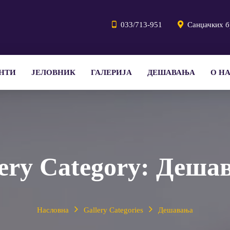
033/713-951
Санџачких б
НТИ
ЈЕЛОВНИК
ГАЛЕРИЈА
ДЕШАВАЊА
О Н
ery Category:
Деша
Насловна
Gallery Categories
Дешавања