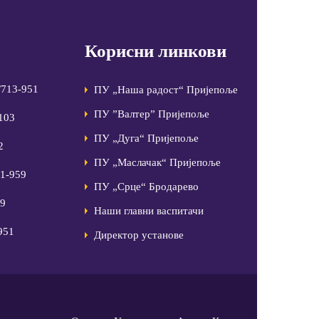
Корисни линкови
/713-951
ПУ „Наша радост“ Пријепоље
ПУ ”Валтер” Пријепоље
-103
ПУ „Дуга“ Пријепоље
2
ПУ „Маслачак“ Пријепоље
81-959
ПУ „Срце“ Бродарево
99
Наши главни васпитачи
951
Директор установе