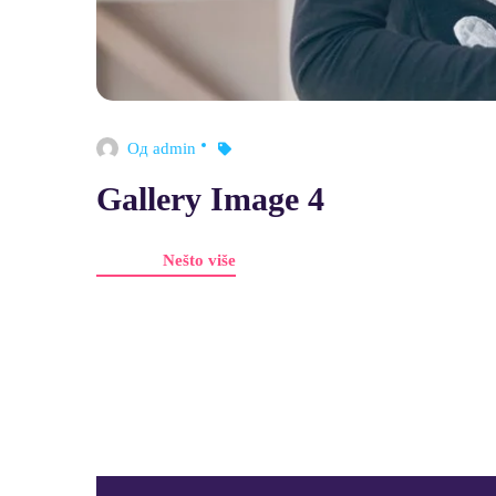
Од
admin
Gallery Image 4
Nešto više