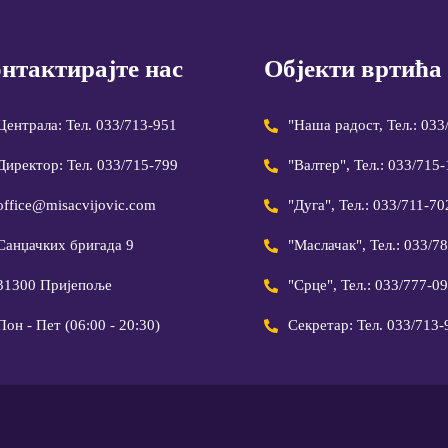
нтактирајте нас
Објекти вртића
Централа: Тел. 033/713-951
"Наша радост, Тел.: 033
Директор: Тел. 033/715-799
"Валтер", Тел.: 033/715
office@misacvijovic.com
"Дуга", Тел.: 033/711-70
Санџачких бригада 9
"Маслачак", Тел.: 033/7
31300 Пријепоље
"Срце", Тел.: 033/777-0
Пон - Пет (06:00 - 20:30)
Секретар: Тел. 033/713-