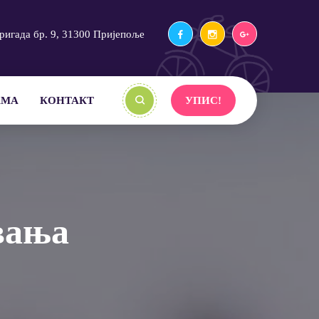
ригада бр. 9, 31300 Пријепоље
АМА
КОНТАКТ
УПИС!
вања