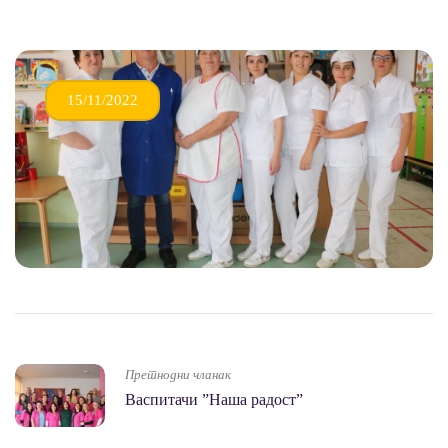
15/11/2022
Претнодни чланак
Васпитачи ”Наша радост”