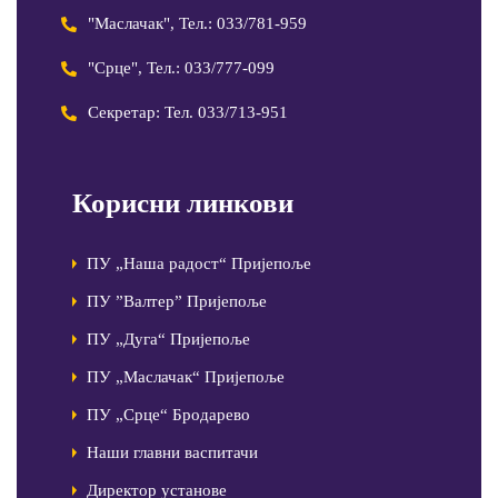
"Маслачак", Тел.: 033/781-959
"Срце", Тел.: 033/777-099
Секретар: Тел. 033/713-951
Корисни линкови
ПУ „Наша радост“ Пријепоље
ПУ ”Валтер” Пријепоље
ПУ „Дуга“ Пријепоље
ПУ „Маслачак“ Пријепоље
ПУ „Срце“ Бродарево
Наши главни васпитачи
Директор установе