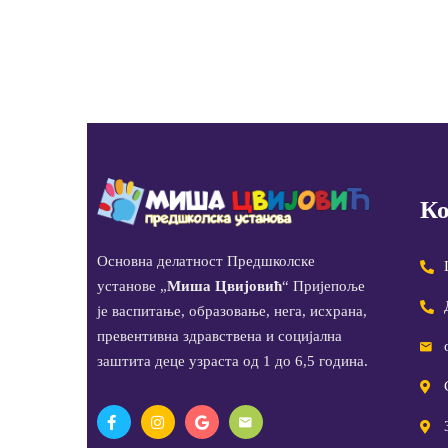
Ко
Основна делатност Предшколске
установе „
Миша Цвијовић
“ Пријепоље
је васпитање, образовање, нега, исхрана,
превентивна здравствена и социјална
заштита деце узраста од 1 до 6,5 година.