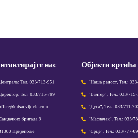
нтактирајте нас
Објекти вртића
Централа: Тел. 033/713-951
"Наша радост, Тел.: 033
Директор: Тел. 033/715-799
"Валтер", Тел.: 033/715
office@misacvijovic.com
"Дуга", Тел.: 033/711-70
Санџачких бригада 9
"Маслачак", Тел.: 033/7
31300 Пријепоље
"Срце", Тел.: 033/777-0