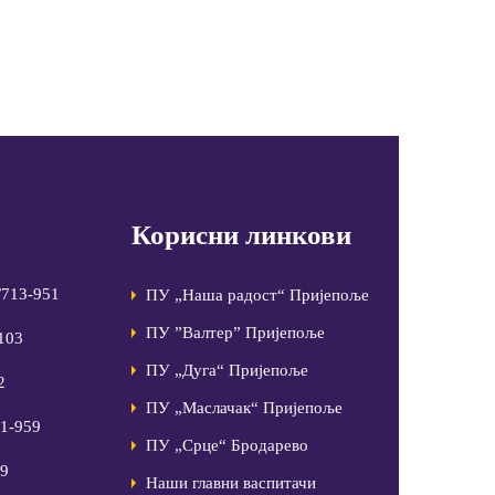
Корисни линкови
/713-951
ПУ „Наша радост“ Пријепоље
ПУ ”Валтер” Пријепоље
-103
ПУ „Дуга“ Пријепоље
2
ПУ „Маслачак“ Пријепоље
81-959
ПУ „Срце“ Бродарево
99
Наши главни васпитачи