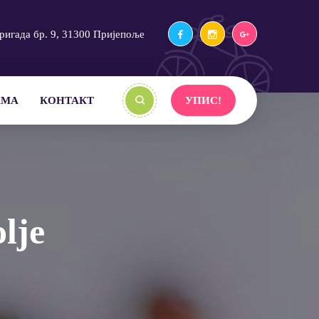
ригада бр. 9, 31300 Пријепоље
АМА
КОНТАКТ
УПИС!
lje