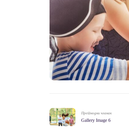
Претнодни чланак
Gallery Image 6