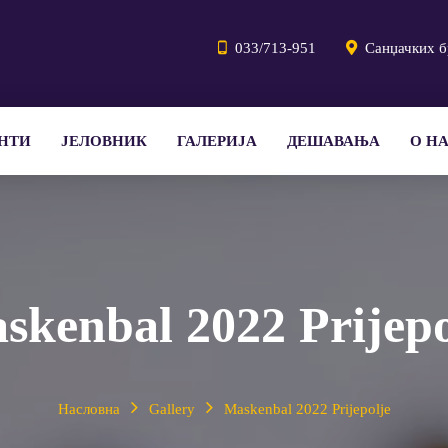
033/713-951
Санџачких б
НТИ
ЈЕЛОВНИК
ГАЛЕРИЈА
ДЕШАВАЊА
О Н
skenbal 2022 Prijepo
Насловна
Gallery
Maskenbal 2022 Prijepolje