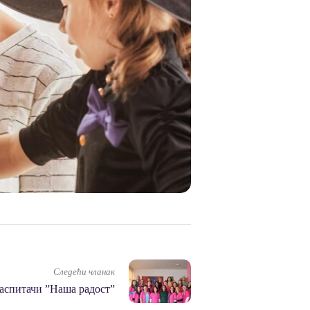
Следећи чланак
аспитачи ”Наша радост”