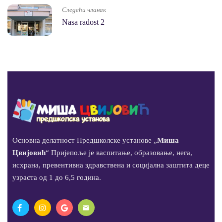
Следећи чланак
Nasa radost 2
Основна делатност Предшколске установе „
Миша
Цвијовић
“ Пријепоље је васпитање, образовање, нега,
исхрана, превентивна здравствена и социјална заштита деце
узраста од 1 до 6,5 година.