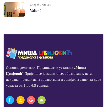
Следећи чланак
Valter 2
Основна делатност Предшколске установе „
Миша
Цвијовић
“ Пријепоље је васпитање, образовање, нега,
исхрана, превентивна здравствена и социјална заштита деце
узраста од 1 до 6,5 година.