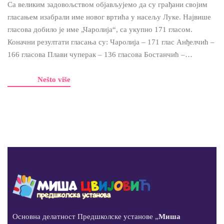
Са великим задовољством објављујемо да су грађани својим
гласањем изабрали име новог вртића у насељу Луке. Највише
гласова добило је име „Чаролија“, са укупно 171 гласом.
Коначни резултати гласања су: Чаролија – 171 глас Анђелчић –
166 гласова Плави чуперак – 136 гласова Бостанчић –…
Nešto više
Основна делатност Предшколске установе „
Миша