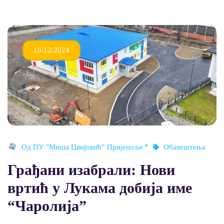
19/12/2024
Од
ПУ "Миша Цвијовић” Пријепоље
Обавештења
Грађани изабрали: Нови
вртић у Лукама добија име
“Чаролија”