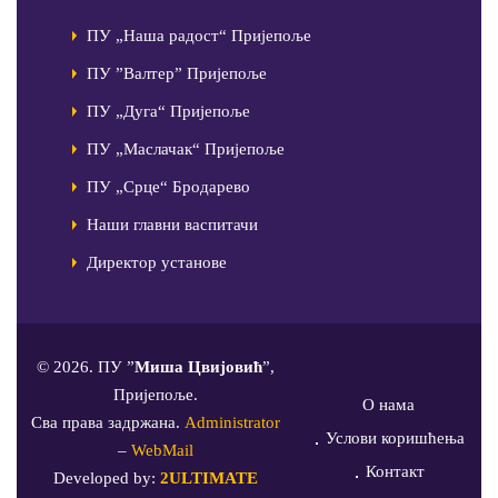
ПУ „Наша радост“ Пријепоље
ПУ ”Валтер” Пријепоље
ПУ „Дуга“ Пријепоље
ПУ „Маслачак“ Пријепоље
ПУ „Срце“ Бродарево
Наши главни васпитачи
Директор установе
© 2026. ПУ ”
Миша Цвијовић
”,
Пријепоље.
О нама
Сва права задржана.
Administrator
Услови коришћења
–
WebMail
Контакт
Developed by:
2ULTIMATE