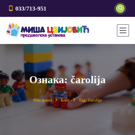
033/713-951
Ознака:
čarolija
Насловна
Блог
Tag: čarolija