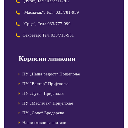
"Дуга", Тел.: 033/711-702
"Маслачак", Тел.: 033/781-959
"Срце", Тел.: 033/777-099
Секретар: Тел. 033/713-951
Корисни линкови
ПУ „Наша радост“ Пријепоље
ПУ ”Валтер” Пријепоље
ПУ „Дуга“ Пријепоље
ПУ „Маслачак“ Пријепоље
ПУ „Срце“ Бродарево
Наши главни васпитачи