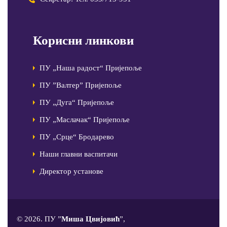
Корисни линкови
ПУ „Наша радост“ Пријепоље
ПУ ”Валтер” Пријепоље
ПУ „Дуга“ Пријепоље
ПУ „Маслачак“ Пријепоље
ПУ „Срце“ Бродарево
Наши главни васпитачи
Директор установе
© 2026. ПУ ”
Миша Цвијовић
”,