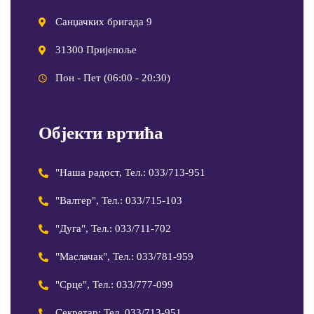
Санџачких бригада 9
31300 Пријепоље
Пон - Пет (06:00 - 20:30)
Објекти вртића
"Наша радост, Тел.: 033/713-951
"Валтер", Тел.: 033/715-103
"Дуга", Тел.: 033/711-702
"Маслачак", Тел.: 033/781-959
"Срце", Тел.: 033/777-099
Секретар: Тел. 033/713-951