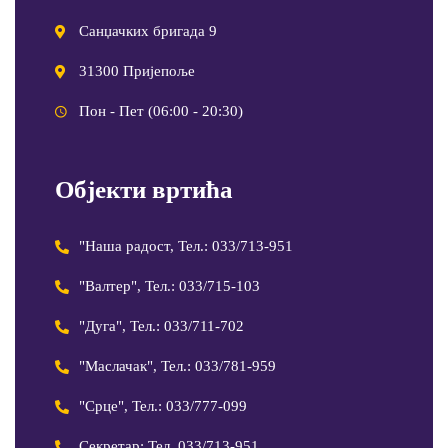
Санџачких бригада 9
31300 Пријепоље
Пон - Пет (06:00 - 20:30)
Објекти вртића
"Наша радост, Тел.: 033/713-951
"Валтер", Тел.: 033/715-103
"Дуга", Тел.: 033/711-702
"Маслачак", Тел.: 033/781-959
"Срце", Тел.: 033/777-099
Секретар: Тел. 033/713-951