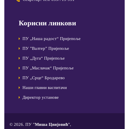
Корисни линкови
ПУ „Наша радост“ Пријепоље
ПУ ”Валтер” Пријепоље
ПУ „Дуга“ Пријепоље
ПУ „Маслачак“ Пријепоље
ПУ „Срце“ Бродарево
Наши главни васпитачи
Директор установе
© 2026. ПУ ”
Миша Цвијовић
”,