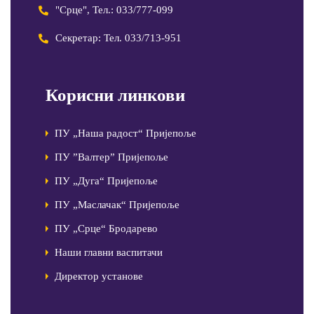
"Срце", Тел.: 033/777-099
Секретар: Тел. 033/713-951
Корисни линкови
ПУ „Наша радост“ Пријепоље
ПУ ”Валтер” Пријепоље
ПУ „Дуга“ Пријепоље
ПУ „Маслачак“ Пријепоље
ПУ „Срце“ Бродарево
Наши главни васпитачи
Директор установе