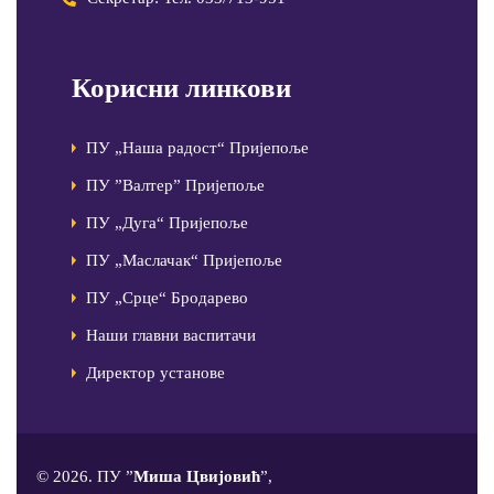
Корисни линкови
ПУ „Наша радост“ Пријепоље
ПУ ”Валтер” Пријепоље
ПУ „Дуга“ Пријепоље
ПУ „Маслачак“ Пријепоље
ПУ „Срце“ Бродарево
Наши главни васпитачи
Директор установе
© 2026. ПУ ”
Миша Цвијовић
”,