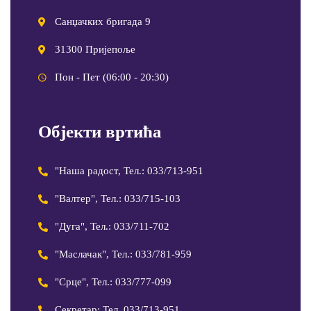
Санџачких бригада 9
31300 Пријепоље
Пон - Пет (06:00 - 20:30)
Објекти вртића
"Наша радост, Тел.: 033/713-951
"Валтер", Тел.: 033/715-103
"Дуга", Тел.: 033/711-702
"Маслачак", Тел.: 033/781-959
"Срце", Тел.: 033/777-099
Секретар: Тел. 033/713-951