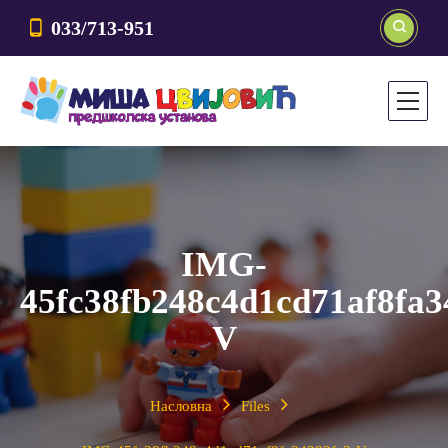
033/713-951
IMG-
45fc38fb248c4d1cd71af8fa3
V
Насловна
Files