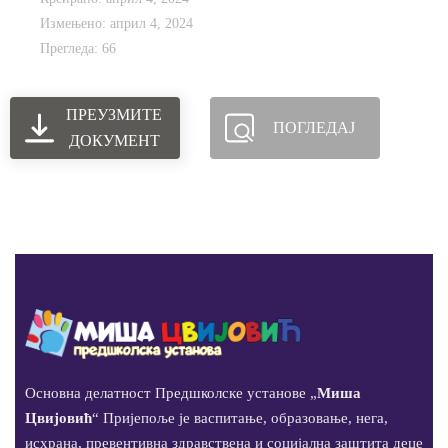
Измењено: април 4, 2024
Прегледа: 66
ПРЕУЗМИТЕ
ПОГЛЕДАЈ
ДОКУМЕНТ
Основна делатност Предшколске установе „
Миша
Цвијовић
“ Пријепоље је васпитање, образовање, нега,
исхрана, превентивна здравствена и социјална заштита деце