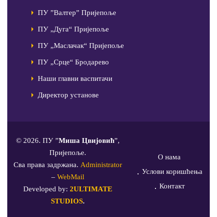
ПУ ”Валтер” Пријепоље
ПУ „Дуга“ Пријепоље
ПУ „Маслачак“ Пријепоље
ПУ „Срце“ Бродарево
Наши главни васпитачи
Директор установе
© 2026. ПУ ”
Миша Цвијовић
”,
Пријепоље.
О нама
Сва права задржана.
Administrator
Услови коришћења
–
WebMail
Контакт
Developed by:
2ULTIMATE
STUDIOS
.