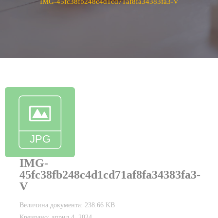
IMG-45fc38fb248c4d1cd71af8fa34383fa3-V
IMG-
45fc38fb248c4d1cd71af8fa34383fa3-
V
Величина документа: 238.66 KB
Креирано: април 4, 2024