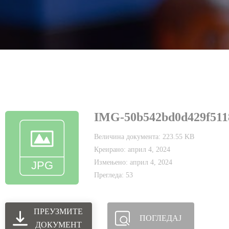
IMG-50b542bd0d429f511
Величина документа: 223.55 KB
Креирано: април 4, 2024
Измењено: април 4, 2024
Прегледа: 53
ПРЕУЗМИТЕ
ПОГЛЕДАЈ
ДОКУМЕНТ