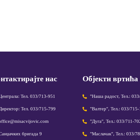
нтактирајте нас
Објекти вртића
Централа: Тел. 033/713-951
"Наша радост, Тел.: 033
Директор: Тел. 033/715-799
"Валтер", Тел.: 033/715
office@misacvijovic.com
"Дуга", Тел.: 033/711-70
Санџачких бригада 9
"Маслачак", Тел.: 033/7