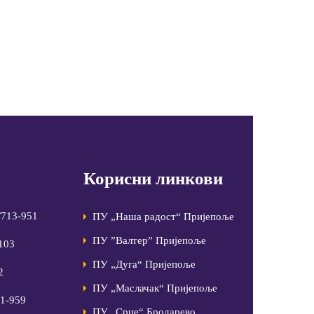
Корисни линкови
/713-951
ПУ „Наша радост“ Пријепоље
ПУ ”Валтер” Пријепоље
-103
ПУ „Дуга“ Пријепоље
2
ПУ „Маслачак“ Пријепоље
81-959
ПУ „Срце“ Бродарево