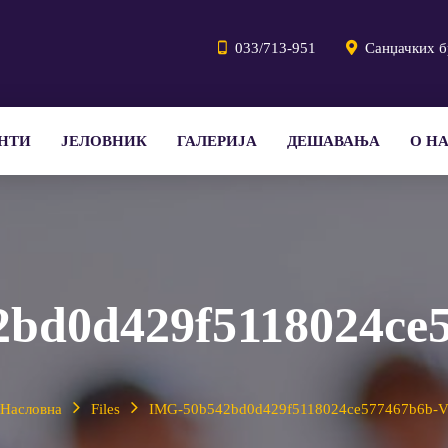
033/713-951
Санџачких б
НТИ
ЈЕЛОВНИК
ГАЛЕРИЈА
ДЕШАВАЊА
О Н
bd0d429f5118024ce
Насловна
Files
IMG-50b542bd0d429f5118024ce577467b6b-