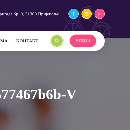
ригада бр. 9, 31300 Пријепоље
АМА
КОНТАКТ
УПИС!
577467b6b-V
V