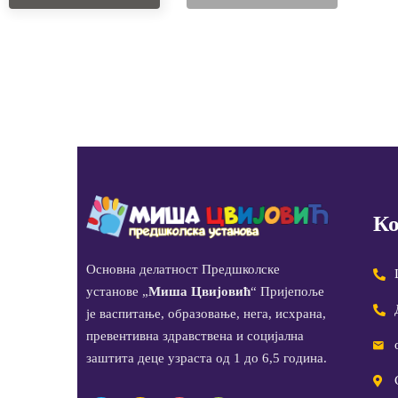
Ко
Основна делатност Предшколске
установе „
Миша Цвијовић
“ Пријепоље
је васпитање, образовање, нега, исхрана,
превентивна здравствена и социјална
заштита деце узраста од 1 до 6,5 година.