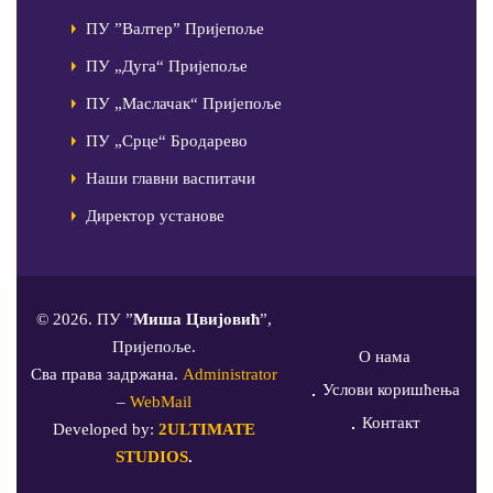
ПУ ”Валтер” Пријепоље
ПУ „Дуга“ Пријепоље
ПУ „Маслачак“ Пријепоље
ПУ „Срце“ Бродарево
Наши главни васпитачи
Директор установе
© 2026. ПУ ”
Миша Цвијовић
”,
Пријепоље.
О нама
Сва права задржана.
Administrator
Услови коришћења
–
WebMail
Контакт
Developed by:
2ULTIMATE
STUDIOS
.