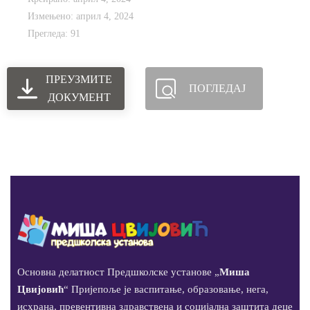
Измењено: април 4, 2024
Прегледа: 91
ПРЕУЗМИТЕ
ПОГЛЕДАЈ
ДОКУМЕНТ
Основна делатност Предшколске установе „
Миша
Цвијовић
“ Пријепоље је васпитање, образовање, нега,
исхрана, превентивна здравствена и социјална заштита деце