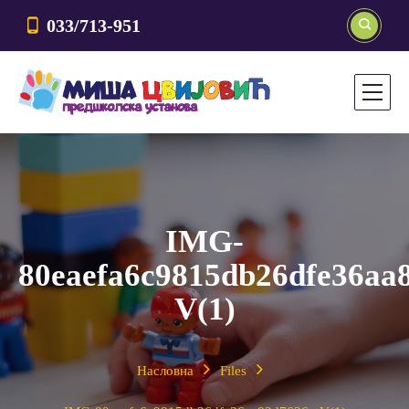
033/713-951
IMG-
80eaefa6c9815db26dfe36aa
V(1)
Насловна
Files