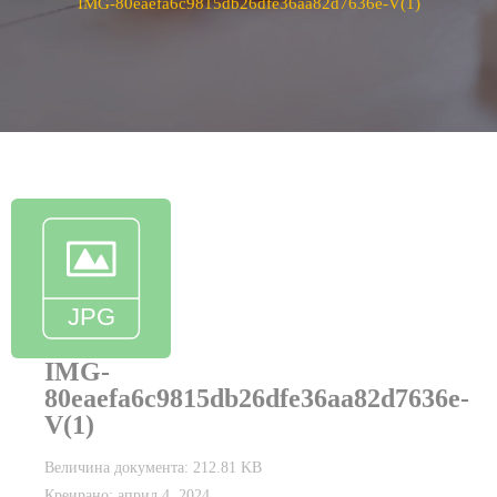
IMG-80eaefa6c9815db26dfe36aa82d7636e-V(1)
IMG-
80eaefa6c9815db26dfe36aa82d7636e-
V(1)
Величина документа: 212.81 KB
Креирано: април 4, 2024