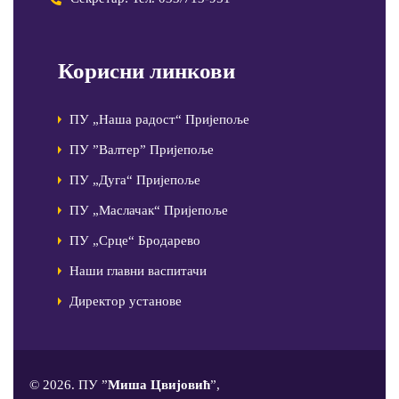
Корисни линкови
ПУ „Наша радост“ Пријепоље
ПУ ”Валтер” Пријепоље
ПУ „Дуга“ Пријепоље
ПУ „Маслачак“ Пријепоље
ПУ „Срце“ Бродарево
Наши главни васпитачи
Директор установе
© 2026. ПУ ”
Миша Цвијовић
”,