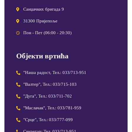
Санџачких бригада 9
31300 Пријепоље
Пон - Пет (06:00 - 20:30)
Објекти вртића
"Наша радост, Тел.: 033/713-951
"Валтер", Тел.: 033/715-103
"Дуга", Тел.: 033/711-702
"Маслачак", Тел.: 033/781-959
"Срце", Тел.: 033/777-099
Секретар: Тел. 033/713-951