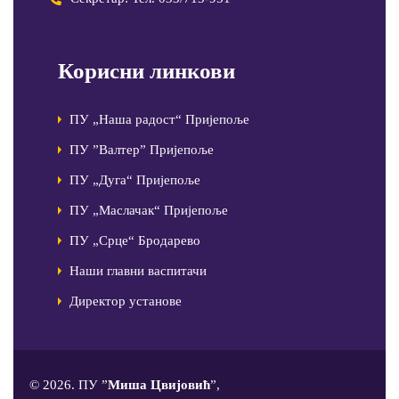
Корисни линкови
ПУ „Наша радост“ Пријепоље
ПУ ”Валтер” Пријепоље
ПУ „Дуга“ Пријепоље
ПУ „Маслачак“ Пријепоље
ПУ „Срце“ Бродарево
Наши главни васпитачи
Директор установе
© 2026. ПУ ”
Миша Цвијовић
”,