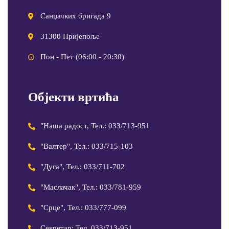
Санџачких бригада 9
31300 Пријепоље
Пон - Пет (06:00 - 20:30)
Објекти вртића
"Наша радост, Тел.: 033/713-951
"Валтер", Тел.: 033/715-103
"Дуга", Тел.: 033/711-702
"Маслачак", Тел.: 033/781-959
"Срце", Тел.: 033/777-099
Секретар: Тел. 033/713-951