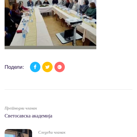
Подели:
Претнодни чланак
Светосавска академија
Следећи чланак