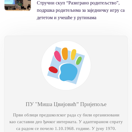
Стручни скуп “Разиграно родитељство”,
подршка родитељима за заједничку игру са
дететом и учешће у рутинама
ПУ "Миша Цвијовић” Пријепоље
Први облици предшколског рада су били организовани
као саставни део ђачког интерната. У адаптираном спрату
са радом се почело 1.10.1968. године. У јуну 1970.