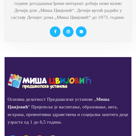
године дотадашњи ђачки интернат добија нови назив:
Дечији дом „Миша Цвијовић“. Дечији вртић радиће у
саставу Дечијег дома „Миша Цвијовић“ до 1973. године.
Основна делатност Предшколске установе „
Миша
Цвијовић
“ Пријепоље је васпитање, образовање, нега,
исхрана, превентивна здравствена и социјална заштита деце
узраста од 1 до 6,5 година.