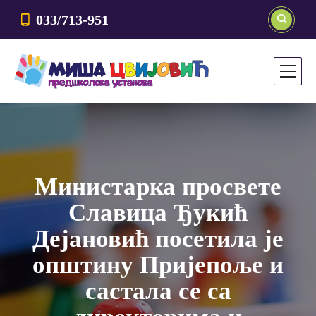
033/713-951
Министарка просвете
Славица Ђукић
Дејановић посетила је
општину Пријепоље и
састала се са