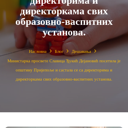
директорима и
директоркама свих
образовно-васпитних
установа.
Насловна
Блог
Дешавања
Министарка просвете Славица Ђукић Дејановић посетила је
општину Пријепоље и састала се са директорима и
директоркама свих образовно-васпитних установа.