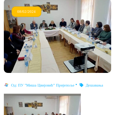
08/02/2024
Од:
ПУ "Миша Цвијовић” Пријепоље
Дешавања