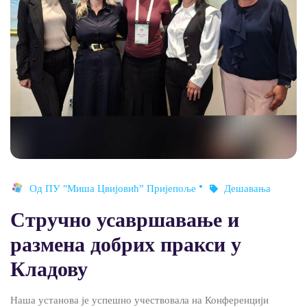
Од
ПУ "Миша Цвијовић” Пријепоље
Дешавања
Стручно усавршавање и
размена добрих пракси у
Кладову
Наша установа је успешно учествовала на Конференцији