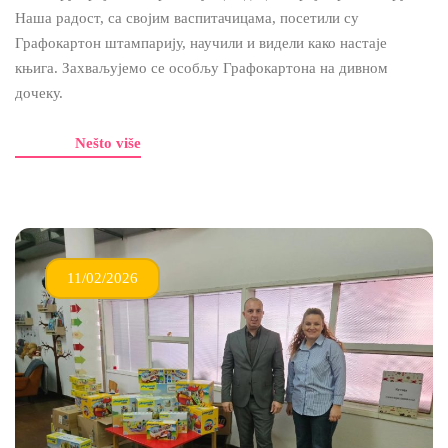
Наша радост, са својим васпитачицама, посетили су
Графокартон штампарију, научили и видели како настаје
књига. Захваљујемо се особљу Графокартона на дивном
дочеку.
Nešto više
11/02/2026