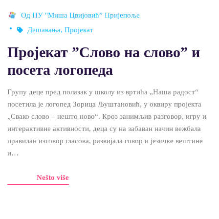
Од
ПУ "Миша Цвијовић” Пријепоље
Дешавања
,
Пројекат
Пројекат ”Слово на слово” и
посета логопеда
Групу деце пред полазак у школу из вртића „Наша радост“
посетила је логопед Зорица Љуштановић, у оквиру пројекта
„Свако слово – нешто ново“. Кроз занимљив разговор, игру и
интерактивне активности, деца су на забаван начин вежбала
правилан изговор гласова, развијала говор и језичке вештине
и…
Nešto više