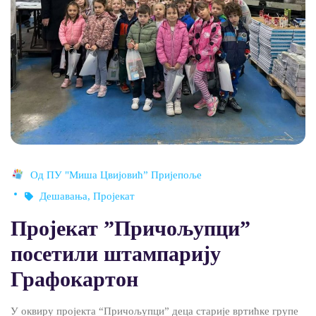
Од
ПУ "Миша Цвијовић” Пријепоље
Дешавања
,
Пројекат
Пројекат ”Причољупци”
посетили штампарију
Графокартон
У оквиру пројекта “Причољупци” деца старије вртићке групе