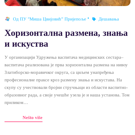
Од
ПУ "Миша Цвијовић” Пријепоље
Дешавања
Хоризонтална размена, знања
и искуства
У организацији Удружења васпитача медицинских сестара–
васпитача реализована је прва хоризонтална размена на нивоу
Златиборско-моравичког округа, са циљем унапређења
професионалне праксе кроз размену знања и искустава. На
скупу су учествовали бројни стручњаци из области васпитно-
образовног рада, а своје учешће узела је и наша установа. Том
приликом…
Nešto više