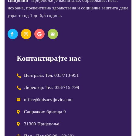
Цвијовић
“ Пријепоље је васпитање, образовање, нега,
исхрана, превентивна здравствена и социјална заштита деце
узраста од 1 до 6,5 година.
Контактирајте нас
Централа: Тел. 033/713-951
Директор: Тел. 033/715-799
office@misacvijovic.com
Санџачких бригада 9
31300 Пријепоље
Пон - Пет (06:00 - 20:30)