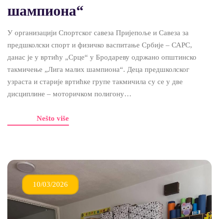
шампиона“
У организацији Спортског савеза Пријепоље и Савеза за
предшколски спорт и физичко васпитање Србије – САРС,
данас је у вртићу „Срце“ у Бродареву одржано општинско
такмичење „Лига малих шампиона“. Деца предшколског
узраста и старије вртићке групе такмичила су се у две
дисциплине – моторичком полигону…
Nešto više
10/03/2026