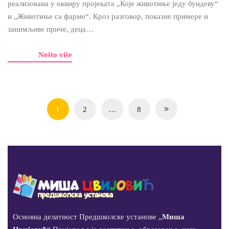
реализована у оквиру пројеката „Које животиње једу бундеву“
и „Животиње са фарме“. Кроз разговор, показне примере и
занимљиве приче, деца…
Nešto više
1
2
…
8
Основна делатност Предшколске установе „
Миша