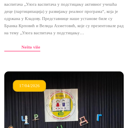
васпитача „Улога васпитача у подстицању активног учешћа
деце (партиципација) у развијању реалног програма“, која је
одржана у Кладову. Представнице наше установе биле су
Бранка Крповић и Велида Ахметовић, које су презентовале рад
на тему „Улога васпитача у подстицању…
Nešto više
17/04/2026