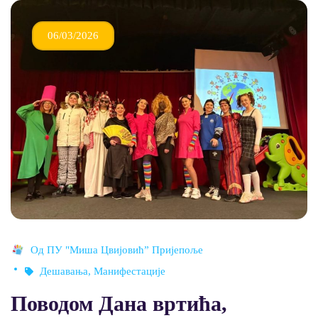
06/03/2026
Од
ПУ "Миша Цвијовић” Пријепоље
Дешавања
,
Манифестације
Поводом Дана вртића,