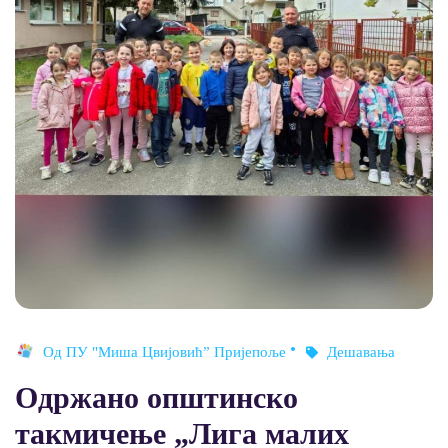
Од
ПУ "Миша Цвијовић” Пријепоље
Дешавања
Одржано општинско
такмичење „Лига малих