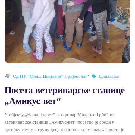
Од
ПУ "Миша Цвијовић” Пријепоље
Дешавања
Посета ветеринарске станице
„Амикус-вет“
У објекту „Наша радост“ ветеринар Михаило Грбић из
ветеринарске станице „Амикус-вет“ посетио је средњу
вртићку групу и групу деце пред полазак у школу. Посета је