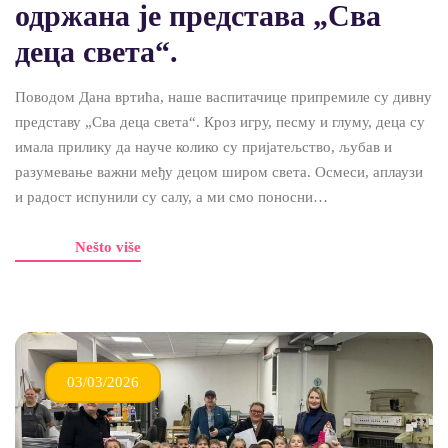
одржана је представа „Сва
деца света“.
Поводом Дана вртића, наше васпитачице припремиле су дивну
представу „Сва деца света“. Кроз игру, песму и глуму, деца су
имала прилику да науче колико су пријатељство, љубав и
разумевање важни међу децом широм света. Осмеси, аплаузи
и радост испунили су салу, а ми смо поносни…
Nešto više
03/03/2026