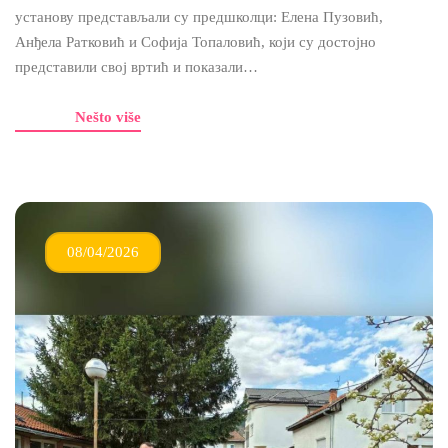
установу представљали су предшколци: Елена Пузовић,
Анђела Ратковић и Софија Топаловић, који су достојно
представили свој вртић и показали…
Nešto više
08/04/2026