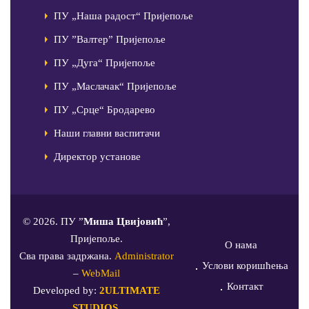
ПУ „Наша радост“ Пријепоље
ПУ ”Валтер” Пријепоље
ПУ „Дуга“ Пријепоље
ПУ „Маслачак“ Пријепоље
ПУ „Срце“ Бродарево
Наши главни васпитачи
Директор установе
© 2026. ПУ ”
Миша Цвијовић
”,
Пријепоље.
О нама
Сва права задржана.
Administrator
Услови коришћења
–
WebMail
Контакт
Developed by:
2ULTIMATE
STUDIOS
.