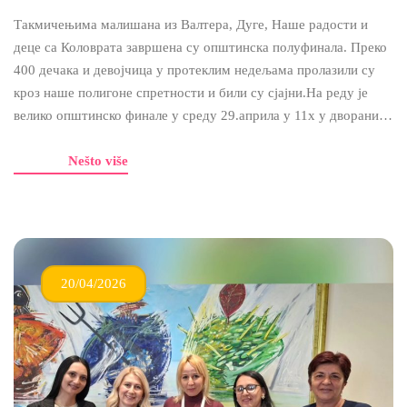
Такмичењима малишана из Валтера, Дуге, Наше радости и
деце са Коловрата завршена су општинска полуфинала. Преко
400 дечака и девојчица у протеклим недељама пролазили су
кроз наше полигоне спретности и били су сјајни.На реду је
велико општинско финале у среду 29.априла у 11х у дворани…
Nešto više
20/04/2026