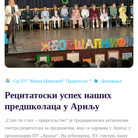
Од
ПУ "Миша Цвијовић” Пријепоље
Дешавања
Рецитатоски успех наших
предшколаца у Ариљу
„Стих по стих – пријатељство“ је традиционална регионална
смотра рецитатора за предшколце, која се одржава у Ариљу у
организацији ПУ „Ариље“. На јубиларној, XV смотри, нашу