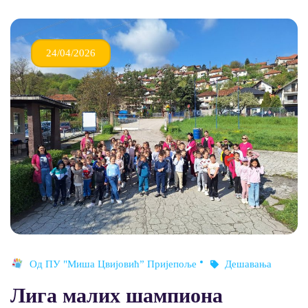
24/04/2026
Од
ПУ "Миша Цвијовић” Пријепоље
Дешавања
Лига малих шампиона