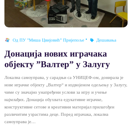
Од
ПУ "Миша Цвијовић” Пријепоље
Дешавања
Донација нових играчака
објекту ”Валтер” у Залугу
Локална самоуправа, у сарадњи са УНИЦЕФ-ом, донирала је
нове играчке објекту „Валтер“ и издвојеном одељењу у Залугу,
чиме су значајно унапређени услови за игру и учење
најмлађих. Донација обухвата едукативне играчке,
конструктивне сетове и креативни материјал прилагођен
различитим узрастима деце. Поред играчака, локална
самоуправа је…