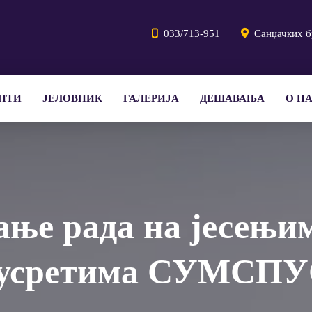
033/713-951
Санџачких б
НТИ
ЈЕЛОВНИК
ГАЛЕРИЈА
ДЕШАВАЊА
О Н
ање рада на јесењи
усретима СУМСП