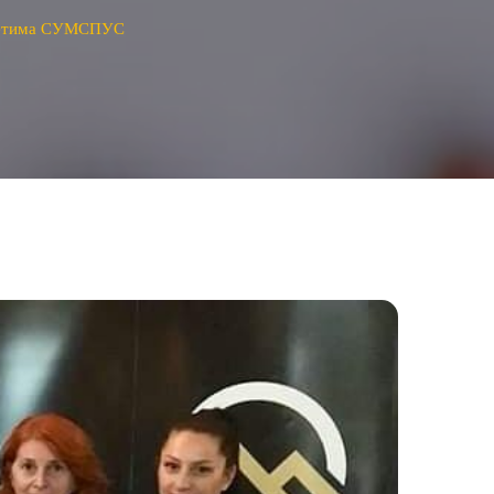
сретима СУМСПУС