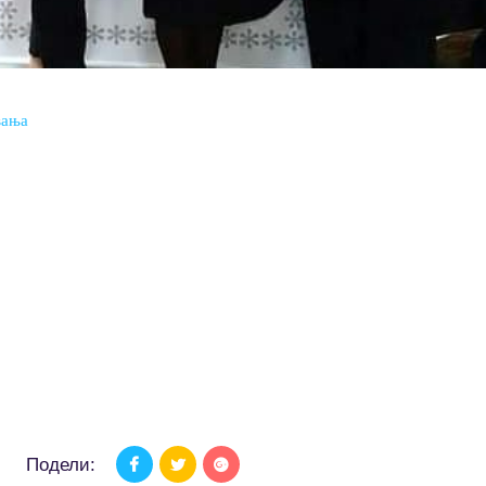
вања
Подели: