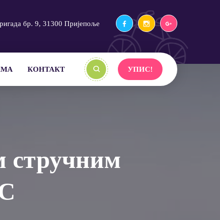
ригада бр. 9, 31300 Пријепоље
АМА
КОНТАКТ
УПИС!
м стручним
УС