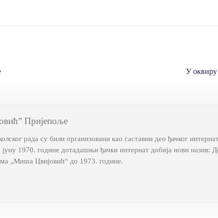
е
У оквиру
овић” Пријепоље
лског рада су били организовани као саставни део ђачког интерна
У јуну 1970. године дотадашњи ђачки интернат добија нови назив:
ома „Миша Цвијовић“ до 1973. године.