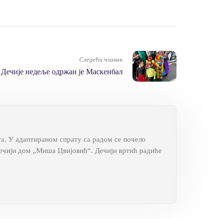
Следећи чланак
 Дечије недеље одржан је Маскенбал
та. У адаптираном спрату са радом се почело
 Дечији дом „Миша Цвијовић“. Дечији вртић радиће