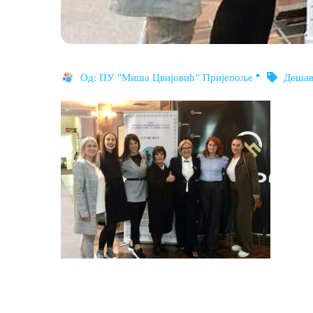
Од:
ПУ "Миша Цвијовић” Пријепоље
Деша