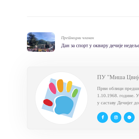
Претнодни чланак
Дан за спорт у оквиру дечије недељ
ПУ "Миша Цвиј
Први облици предшко
1.10.1968. године. 
у саставу Дечијег д