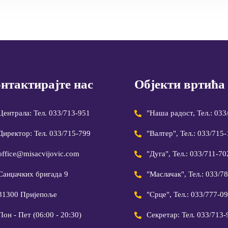
нтактирајте нас
Објекти вртића
Централа: Тел. 033/713-951
"Наша радост, Тел.: 033
Директор: Тел. 033/715-799
"Валтер", Тел.: 033/715
office@misacvijovic.com
"Дуга", Тел.: 033/711-70
Санџачких бригада 9
"Маслачак", Тел.: 033/7
31300 Пријепоље
"Срце", Тел.: 033/777-0
Пон - Пет (06:00 - 20:30)
Секретар: Тел. 033/713-