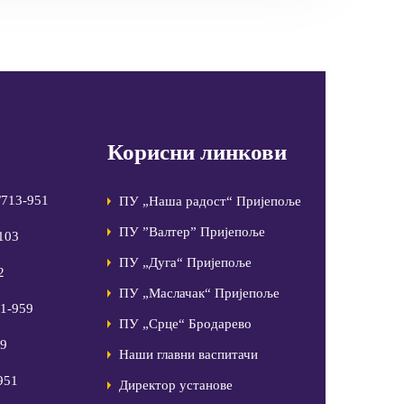
Корисни линкови
/713-951
ПУ „Наша радост“ Пријепоље
ПУ ”Валтер” Пријепоље
-103
ПУ „Дуга“ Пријепоље
2
ПУ „Маслачак“ Пријепоље
81-959
ПУ „Срце“ Бродарево
99
Наши главни васпитачи
951
Директор установе