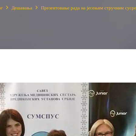
ог
Дешавања
Презентовање рада на јесењим стручним су