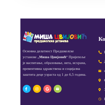
Ко
Основна делатност Предшколске
установе „
Миша Цвијовић
“ Пријепоље
је васпитање, образовање, нега, исхрана,
превентивна здравствена и социјална
заштита деце узраста од 1 до 6,5 година.