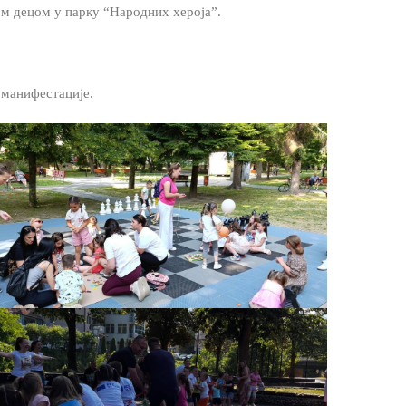
ом децом у парку “Народних хероја”.
 манифестације.