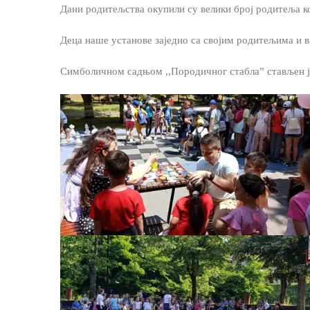
Дани родитељства окупили су велики број родитеља ко
Деца наше установе
заједно са својим родитељима и 
Симболичном садњом ,,Породичног стабла” стављен је 