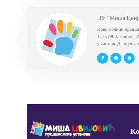
ПУ "Миша Цвиј
Први облици предшко
1.10.1968. године. 
у саставу Дечијег д
Ко