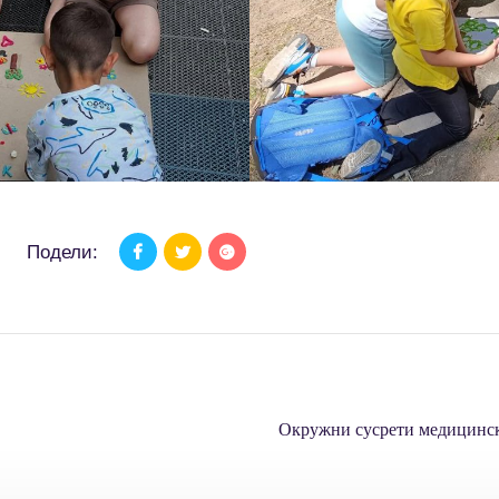
Подели:
Окружни сусрети медицинск