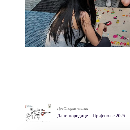
Претнодни чланак
Дани породице – Пријепоље 2025