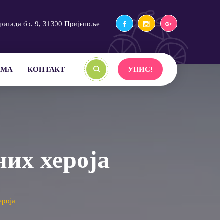
ригада бр. 9, 31300 Пријепоље
АМА
КОНТАКТ
УПИС!
их хероја
ероја