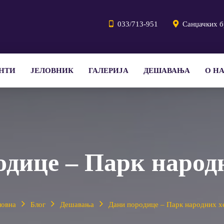
033/713-951
Санџачких б
НТИ
ЈЕЛОВНИК
ГАЛЕРИЈА
ДЕШАВАЊА
О Н
одице – Парк народн
ловна
Блог
Дешавања
Дани породице – Парк народних х