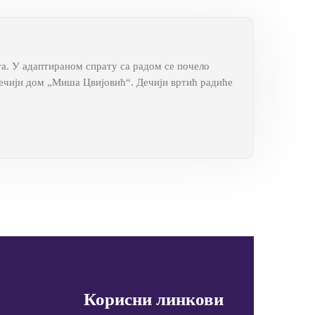
та. У адаптираном спрату са радом се почело
 Дечији дом „Миша Цвијовић“. Дечији вртић радиће
Корисни линкови