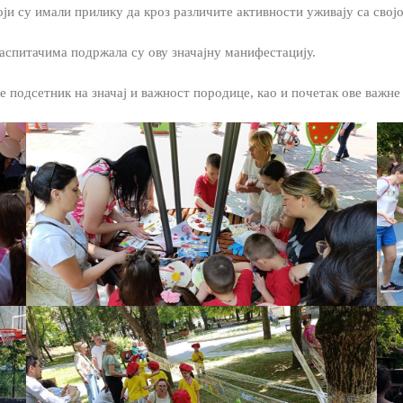
ји су имали прилику да кроз различите активности уживају са свој
васпитачима подржала су ову значајну манифестацију.
подсетник на значај и важност породице, као и почетак ове важне