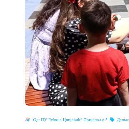
Од:
ПУ "Миша Цвијовић” Пријепоље
Деша