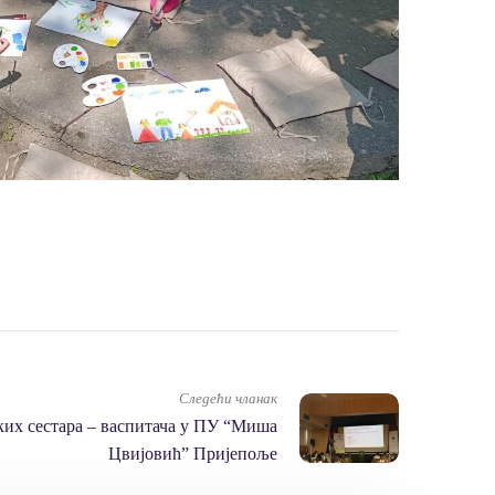
Следећи чланак
их сестара – васпитача у ПУ “Миша
Цвијовић” Пријепоље