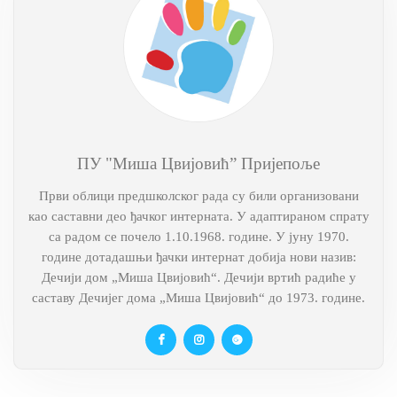
ПУ "Миша Цвијовић” Пријепоље
Први облици предшколског рада су били организовани
као саставни део ђачког интерната. У адаптираном спрату
са радом се почело 1.10.1968. године. У јуну 1970.
године дотадашњи ђачки интернат добија нови назив:
Дечији дом „Миша Цвијовић“. Дечији вртић радиће у
саставу Дечијег дома „Миша Цвијовић“ до 1973. године.