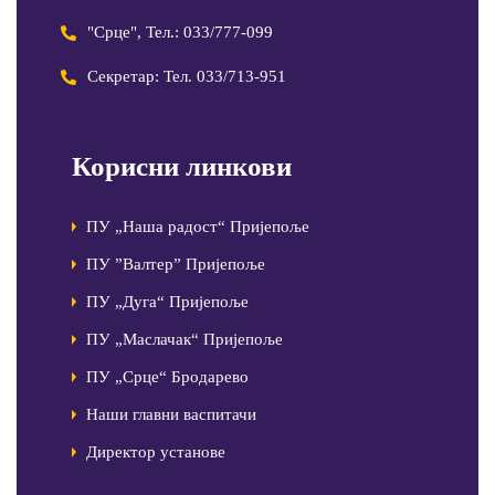
"Срце", Тел.: 033/777-099
Секретар: Тел. 033/713-951
Корисни линкови
ПУ „Наша радост“ Пријепоље
ПУ ”Валтер” Пријепоље
ПУ „Дуга“ Пријепоље
ПУ „Маслачак“ Пријепоље
ПУ „Срце“ Бродарево
Наши главни васпитачи
Директор установе