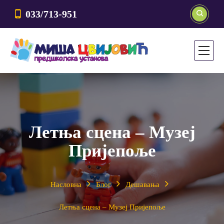
033/713-951
Летња сцена – Музеј
Пријепоље
Насловна
Блог
Дешавања
Летња сцена – Музеј Пријепоље