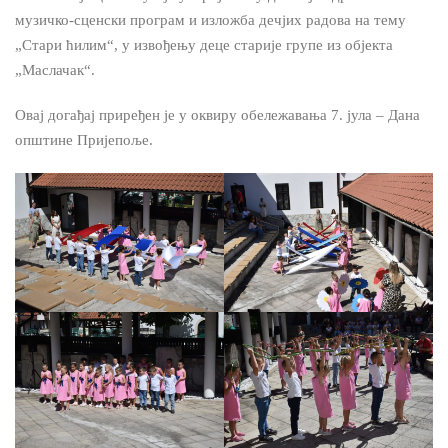
музичко-сценски програм и изложба дечјих радова на тему
„Стари ћилим“, у извођењу деце старије групе из објекта
„Маслачак“.
Овај догађај приређен је у оквиру обележавања 7. јула – Дана
општине Пријепоље.