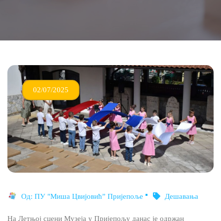
02/07/2025
Од:
ПУ "Миша Цвијовић” Пријепоље
Дешавања
На Летњој сцени Музеја у Пријепољу данас је одржан