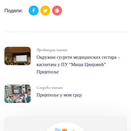
Подели:
Претнодни чланак
Окружни сусрети медицинских сестара –
васпитача у ПУ “Миша Цвијовић”
Пријепоље
Следећи чланак
Пријепоље у мом срцу