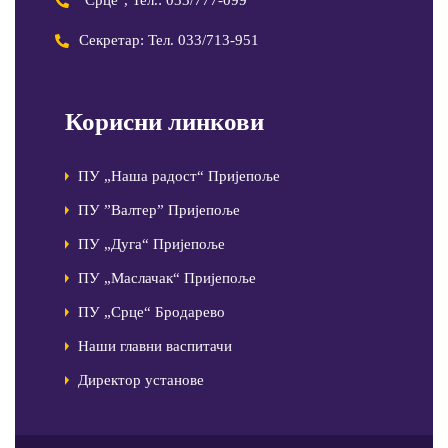
"Срце", Тел.: 033/777-099
Секретар: Тел. 033/713-951
Корисни линкови
ПУ „Наша радост“ Пријепоље
ПУ ”Валтер” Пријепоље
ПУ „Дуга“ Пријепоље
ПУ „Маслачак“ Пријепоље
ПУ „Срце“ Бродарево
Наши главни васпитачи
Директор установе