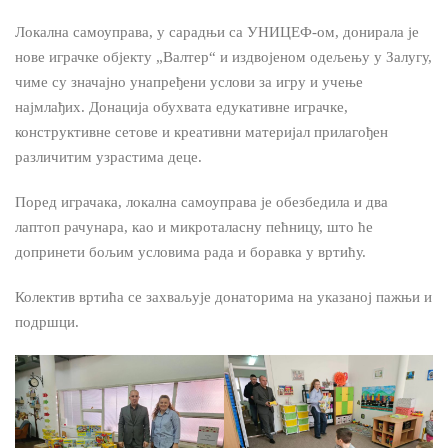
Локална самоуправа, у сарадњи са УНИЦЕФ-ом, донирала је
нове играчке објекту „Валтер“ и издвојеном одељењу у Залугу,
чиме су значајно унапређени услови за игру и учење
најмлађих. Донација обухвата едукативне играчке,
конструктивне сетове и креативни материјал прилагођен
различитим узрастима деце.
Поред играчака, локална самоуправа је обезбедила и два
лаптоп рачунара, као и микроталасну пећницу, што ће
допринети бољим условима рада и боравка у вртићу.
Колектив вртића се захваљује донаторима на указаној пажњи и
подршци.