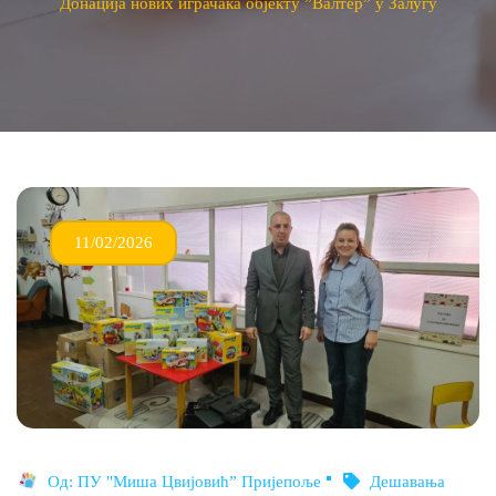
Донација нових играчака објекту ”Валтер” у Залугу
11/02/2026
Од:
ПУ "Миша Цвијовић” Пријепоље
Дешавања