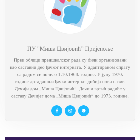
ПУ "Миша Цвијовић” Пријепоље
Први облици предшколског рада су били организовани
као саставни део ђачког интерната. У адаптираном спрату
са радом се почело 1.10.1968. године. У јуну 1970.
године дотадашњи ђачки интернат добија нови назив:
Дечији дом „Миша Цвијовић“. Дечији вртић радиће у
саставу Дечијег дома „Миша Цвијовић“ до 1973. године.