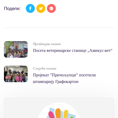
Подели:
Претнодни чланак
Посета ветеринарске станице „Амикус-вет“
Следећи чланак
Пројекат ”Причољупци” посетили
штампарију Графокартон