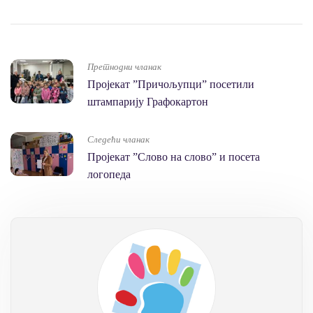
Претнодни чланак
Пројекат ”Причољупци” посетили
штампарију Графокартон
Следећи чланак
Пројекат ”Слово на слово” и посета
логопеда