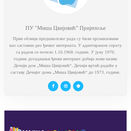
ПУ "Миша Цвијовић” Пријепоље
Први облици предшколског рада су били организовани
као саставни део ђачког интерната. У адаптираном спрату
са радом се почело 1.10.1968. године. У јуну 1970.
године дотадашњи ђачки интернат добија нови назив:
Дечији дом „Миша Цвијовић“. Дечији вртић радиће у
саставу Дечијег дома „Миша Цвијовић“ до 1973. године.