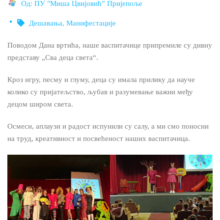
Од:
ПУ "Миша Цвијовић” Пријепоље
Дешавања
,
Манифестације
Поводом Дана вртића, наше васпитачице припремиле су дивну
представу „Сва деца света“.
Кроз игру, песму и глуму, деца су имала прилику да науче
колико су пријатељство, љубав и разумевање важни међу
децом широм света.
Осмеси, аплаузи и радост испунили су салу, а ми смо поносни
на труд, креативност и посвећеност наших васпитачица.