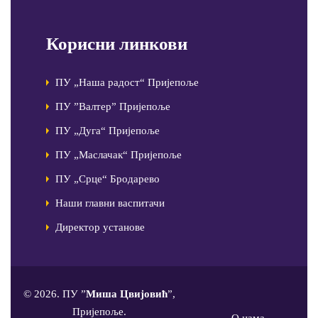
Корисни линкови
ПУ „Наша радост“ Пријепоље
ПУ ”Валтер” Пријепоље
ПУ „Дуга“ Пријепоље
ПУ „Маслачак“ Пријепоље
ПУ „Срце“ Бродарево
Наши главни васпитачи
Директор установе
© 2026. ПУ ”
Миша Цвијовић
”,
Пријепоље.