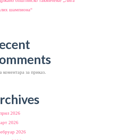
држано општинско такмичење „Лига
алих шампиона“
ecent
omments
 коментара за приказ.
rchives
прил 2026
арт 2026
ебруар 2026