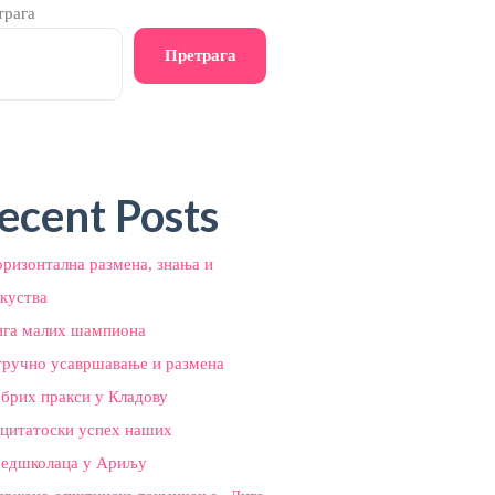
трага
Претрага
ecent Posts
ризонтална размена, знања и
куства
ига малих шампиона
тручно усавршавање и размена
брих пракси у Кладову
цитатоски успех наших
редшколаца у Ариљу