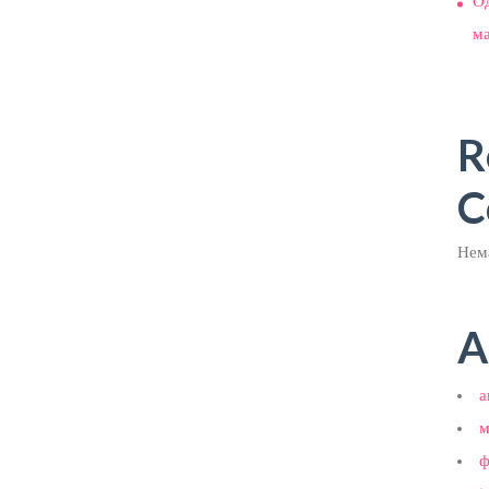
О
м
R
C
Нема
A
а
м
ф