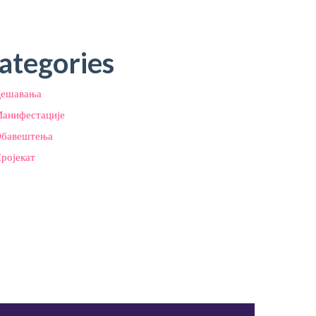
ategories
ешавања
анифестације
бавештења
ројекат