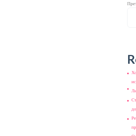
Пре
R
Хо
ис
Л
С
до
Ре
п