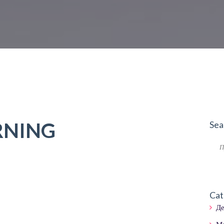
RNING
Sea
Cat
Д