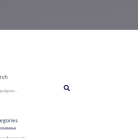
rch
egories
ешавања