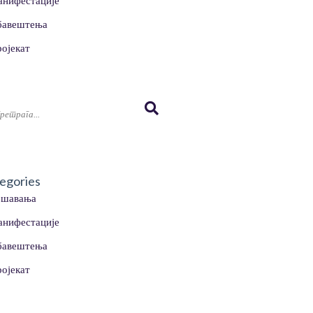
нифестације
бавештења
ојекат
egories
ешавања
нифестације
бавештења
ојекат