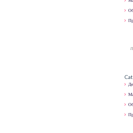
Ма
О
Пр
Cat
Д
Ма
О
Пр