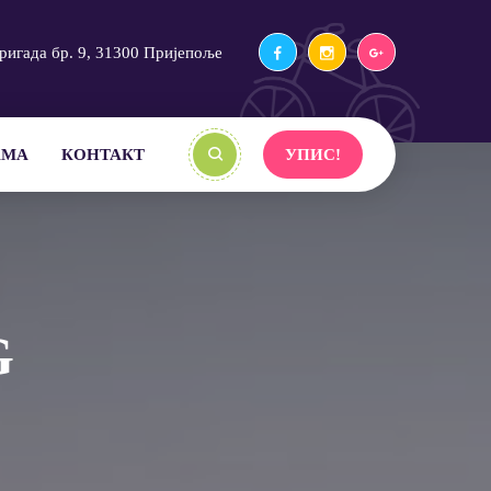
ригада бр. 9, 31300 Пријепоље
АМА
КОНТАКТ
УПИС!
G