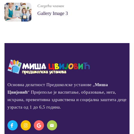
Следећи чланак
Gallery Image 3
Основна делатност Предшколске установе „
Миша
Цвијовић
“ Пријепоље је васпитање, образовање, нега,
исхрана, превентивна здравствена и социјална заштита деце
узраста од 1 до 6,5 година.