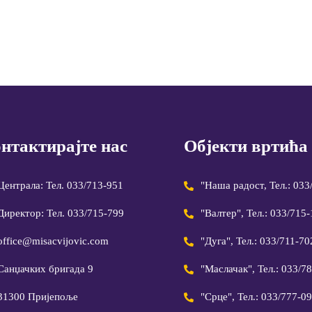
нтактирајте нас
Објекти вртића
Централа: Тел. 033/713-951
"Наша радост, Тел.: 033
Директор: Тел. 033/715-799
"Валтер", Тел.: 033/715
office@misacvijovic.com
"Дуга", Тел.: 033/711-70
Санџачких бригада 9
"Маслачак", Тел.: 033/7
31300 Пријепоље
"Срце", Тел.: 033/777-0