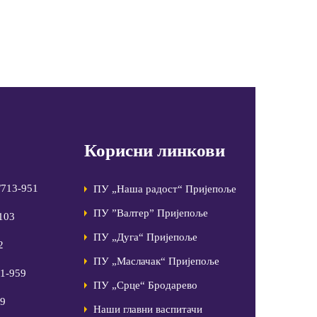
Корисни линкови
/713-951
ПУ „Наша радост“ Пријепоље
ПУ ”Валтер” Пријепоље
-103
ПУ „Дуга“ Пријепоље
2
ПУ „Маслачак“ Пријепоље
81-959
ПУ „Срце“ Бродарево
99
Наши главни васпитачи