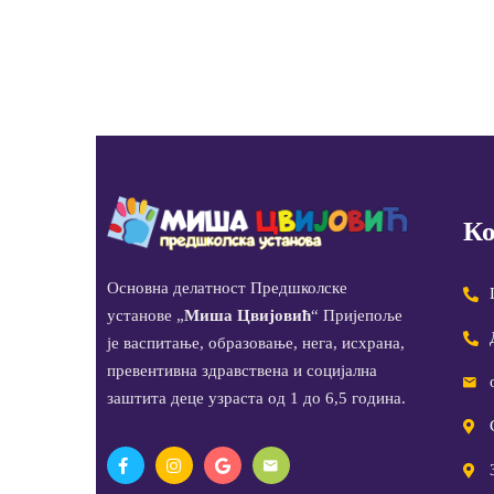
Ко
Основна делатност Предшколске
установе „
Миша Цвијовић
“ Пријепоље
је васпитање, образовање, нега, исхрана,
превентивна здравствена и социјална
заштита деце узраста од 1 до 6,5 година.