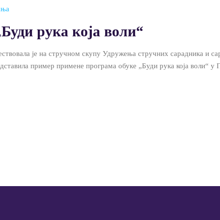
ања
Буди рука која воли“
ствовала је на стручном скупу Удружења стручних сарадника и са
редставила пример примене програма обуке „Буди рука која воли“ 