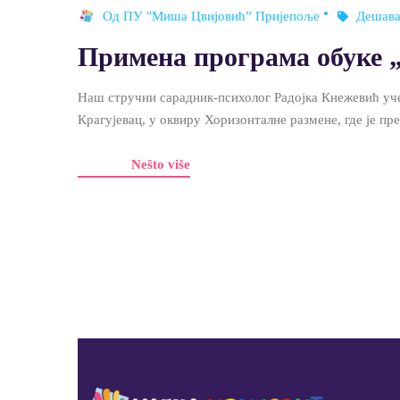
Од
ПУ "Миша Цвијовић” Пријепоље
Дешав
Примена програма обуке „
Наш стручни сарадник-психолог Радојка Кнежевић уче
Крагујевац, у оквиру Хоризонталне размене, где је п
Nešto više