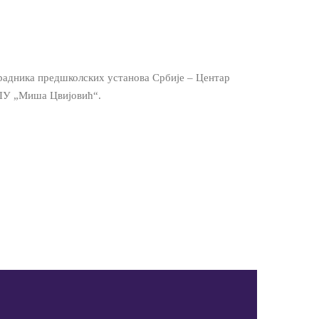
радника предшколских установа Србије – Центар
у ПУ „Миша Цвијовић“.