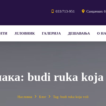
033/713-951
Санџачких б
НТИ
ЈЕЛОВНИК
ГАЛЕРИЈА
ДЕШАВАЊА
О Н
нака:
budi ruka koja 
Насловна
Блог
Tag: budi ruka koja voli