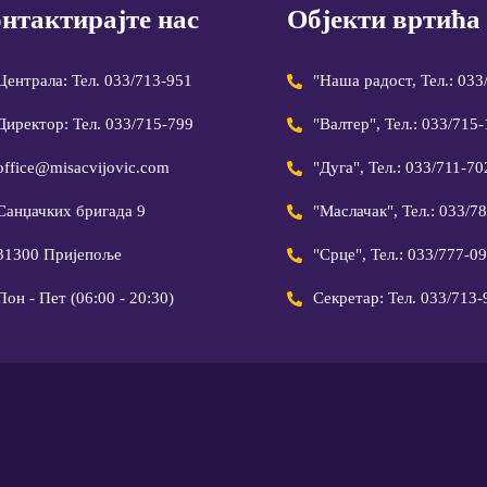
нтактирајте нас
Објекти вртића
Централа: Тел. 033/713-951
"Наша радост, Тел.: 033
Директор: Тел. 033/715-799
"Валтер", Тел.: 033/715
office@misacvijovic.com
"Дуга", Тел.: 033/711-70
Санџачких бригада 9
"Маслачак", Тел.: 033/7
31300 Пријепоље
"Срце", Тел.: 033/777-0
Пон - Пет (06:00 - 20:30)
Секретар: Тел. 033/713-