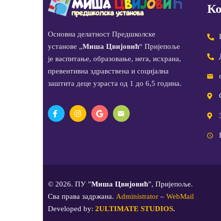
Ко
Основна делатност Предшколске
установе „
Миша Цвијовић
“ Пријепоље
је васпитање, образовање, нега, исхрана,
превентивна здравствена и социјална
заштита деце узраста од 1 до 6,5 година.
© 2026. ПУ ”
Миша Цвијовић
”, Пријепоље.
Сва права задржана.
Administrator
–
WebMail
Developed by:
2ULTIMATE STUDIOS
.