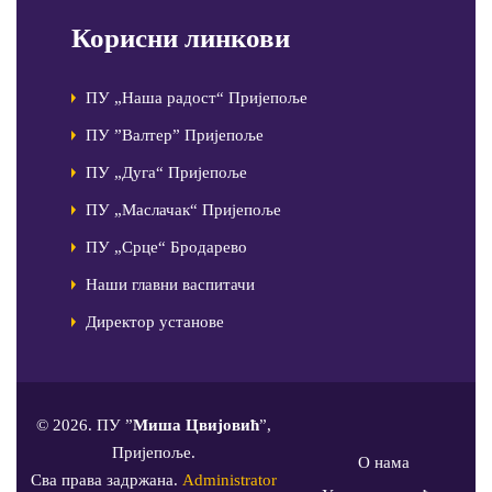
Корисни линкови
ПУ „Наша радост“ Пријепоље
ПУ ”Валтер” Пријепоље
ПУ „Дуга“ Пријепоље
ПУ „Маслачак“ Пријепоље
ПУ „Срце“ Бродарево
Наши главни васпитачи
Директор установе
© 2026. ПУ ”
Миша Цвијовић
”,
Пријепоље.
О нама
Сва права задржана.
Administrator