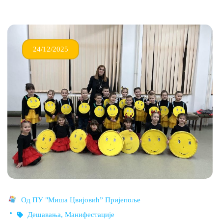
24/12/2025
Од
ПУ "Миша Цвијовић” Пријепоље
Дешавања
,
Манифестације