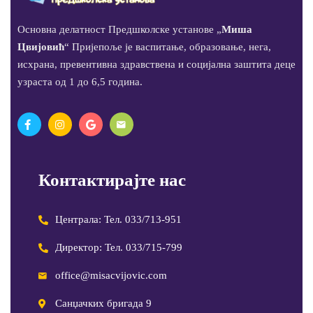
Основна делатност Предшколске установе „
Миша
Цвијовић
“ Пријепоље је васпитање, образовање, нега,
исхрана, превентивна здравствена и социјална заштита деце
узраста од 1 до 6,5 година.
Контактирајте нас
Централа: Тел. 033/713-951
Директор: Тел. 033/715-799
office@misacvijovic.com
Санџачких бригада 9