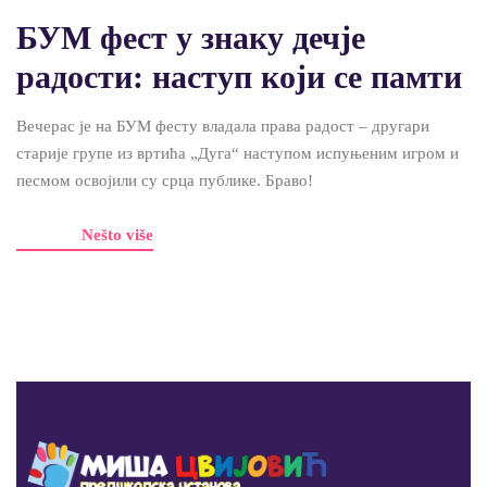
БУМ фест у знаку дечје
радости: наступ који се памти
Вечерас је на БУМ фесту владала права радост – другари
старије групе из вртића „Дуга“ наступом испуњеним игром и
песмом освојили су срца публике. Браво!
Nešto više