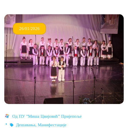
26/01/2026
Од
ПУ "Миша Цвијовић” Пријепоље
Дешавања
,
Манифестације