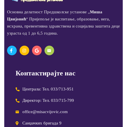
Основна делатност Предшколске установе „
Миша
Цвијовић
“ Пријепоље је васпитање, образовање, нега,
исхрана, превентивна здравствена и социјална заштита деце
узраста од 1 до 6,5 година.
Контактирајте нас
Централа: Тел. 033/713-951
Директор: Тел. 033/715-799
office@misacvijovic.com
Санџачких бригада 9