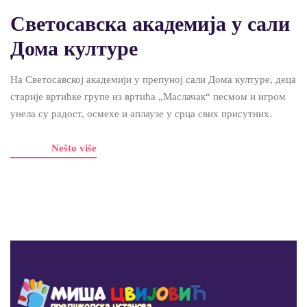
Светосавска академија у сали
Дома културе
На Светосавској академији у препуној сали Дома културе, деца
старије вртићке групе из вртића „Маслачак“ песмом и игром
унела су радост, осмехе и аплаузе у срца свих присутних.
Nešto više