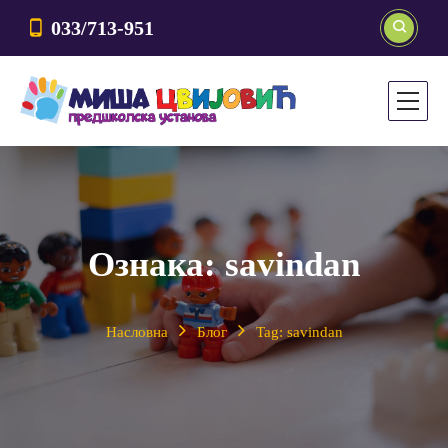
033/713-951
Ознака:
savindan
Насловна
Блог
Tag: savindan