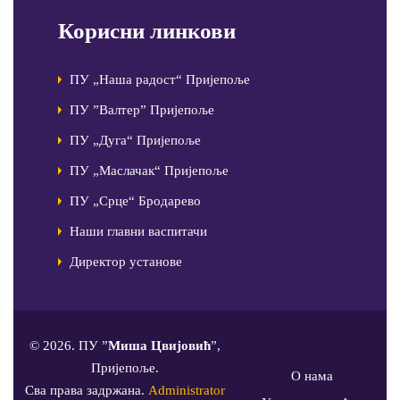
Корисни линкови
ПУ „Наша радост“ Пријепоље
ПУ ”Валтер” Пријепоље
ПУ „Дуга“ Пријепоље
ПУ „Маслачак“ Пријепоље
ПУ „Срце“ Бродарево
Наши главни васпитачи
Директор установе
© 2026. ПУ ”
Миша Цвијовић
”,
Пријепоље.
О нама
Сва права задржана.
Administrator