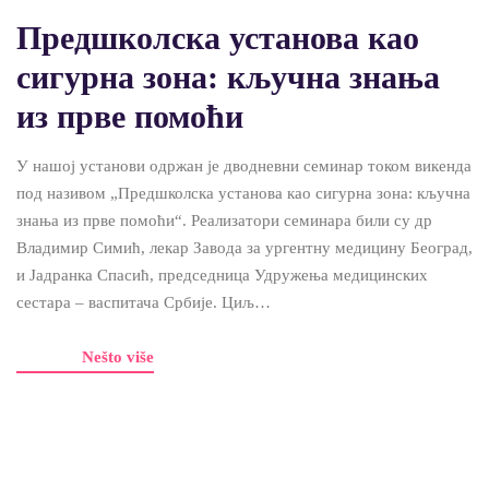
Предшколска установа као
сигурна зона: кључна знања
из прве помоћи
У нашој установи одржан је дводневни семинар током викенда
под називом „Предшколска установа као сигурна зона: кључна
знања из прве помоћи“. Реализатори семинара били су др
Владимир Симић, лекар Завода за ургентну медицину Београд,
и Јадранка Спасић, председница Удружења медицинских
сестара – васпитача Србије. Циљ…
Nešto više