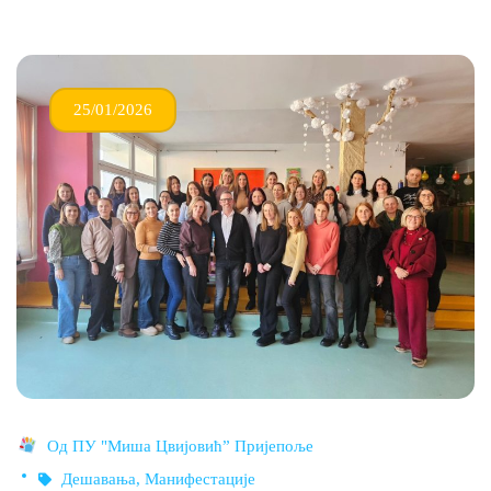
25/01/2026
Од
ПУ "Миша Цвијовић” Пријепоље
Дешавања
,
Манифестације