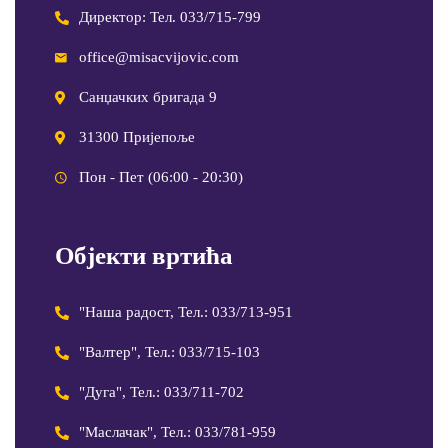
Директор: Тел. 033/715-799
office@misacvijovic.com
Санџачких бригада 9
31300 Пријепоље
Пон - Пет (06:00 - 20:30)
Објекти вртића
"Наша радост, Тел.: 033/713-951
"Валтер", Тел.: 033/715-103
"Дуга", Тел.: 033/711-702
"Маслачак", Тел.: 033/781-959