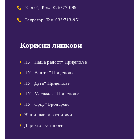
"Срце", Тел.: 033/777-099
Секретар: Тел. 033/713-951
Корисни линкови
ПУ „Наша радост“ Пријепоље
ПУ ”Валтер” Пријепоље
ПУ „Дуга“ Пријепоље
ПУ „Маслачак“ Пријепоље
ПУ „Срце“ Бродарево
Наши главни васпитачи
Директор установе