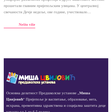
прошетали главним пријепољским улицама. У централној
свечаности Дечје недеље, ове године, учествовало…
Nešto više
Основна делатност Предшколске установе „
Миша
Цвијовић
“ Пријепоље је васпитање, образовање, нега,
исхрана, превентивна здравствена и социјална заштита деце
узраста од 1 до 6,5 година.