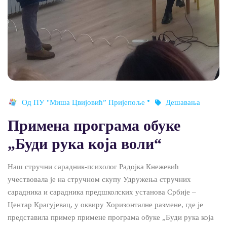
Од
ПУ "Миша Цвијовић” Пријепоље
Дешавања
Примена програма обуке
„Буди рука која воли“
Наш стручни сарадник-психолог Радојка Кнежевић
учествовала је на стручном скупу Удружења стручних
сарадника и сарадника предшколских установа Србије –
Центар Крагујевац, у оквиру Хоризонталне размене, где је
представила пример примене програма обуке „Буди рука која