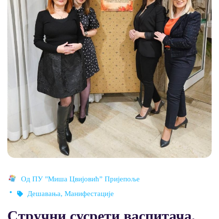
Од
ПУ "Миша Цвијовић” Пријепоље
Дешавања
,
Манифестације
Стручни сусрети васпитача,