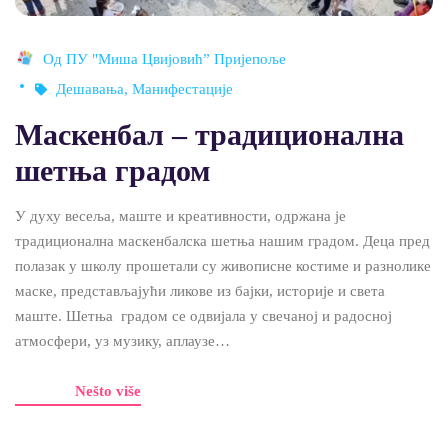
Од
ПУ "Миша Цвијовић” Пријепоље
Дешавања
,
Манифестације
Маскенбал – традиционална
шетња градом
У духу весеља, маште и креативности, одржана је
традиционална маскенбалска шетња нашим градом. Деца пред
полазак у школу прошетали су живописне костиме и разнолике
маске, представљајући ликове из бајки, историје и света
маште. Шетња градом се одвијала у свечаној и радосној
атмосфери, уз музику, аплаузе…
Nešto više