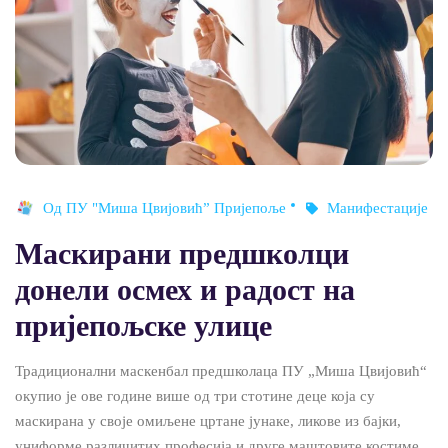
Од
ПУ "Миша Цвијовић” Пријепоље
Манифестације
Маскирани предшколци
донели осмех и радост на
пријепољске улице
Традиционални маскенбал предшколаца ПУ „Миша Цвијовић“
окупио је ове године више од три стотине деце која су
маскирана у своје омиљене цртане јунаке, ликове из бајки,
униформе различитих професија и друге маштовите костиме