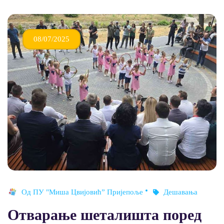
08/07/2025
Од
ПУ "Миша Цвијовић” Пријепоље
Дешавања
Отварање шеталишта поред