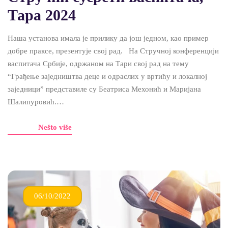
Тара 2024
Наша установа имала је прилику да још једном, као пример
добре праксе, презентује свој рад. На Стручној конференцији
васпитача Србије, одржаном на Тари свој рад на тему
“Грађење заједништва деце и одраслих у вртићу и локалној
заједници” представиле су Беатриса Мехонић и Маријана
Шалипуровић.…
Nešto više
06/10/2022