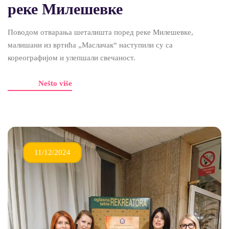
реке Милешевке
Поводом отварања шеталишта поред реке Милешевке,
малишани из вртића „Маслачак“ наступили су са
кореографијом и улепшали свечаност.
Nešto više
11/12/2024