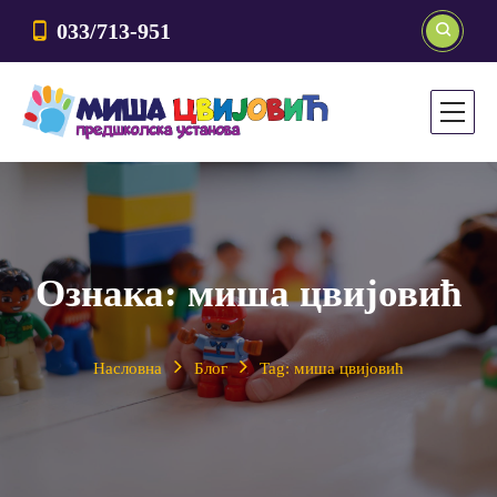
033/713-951
Ознака:
миша цвијовић
Насловна
Блог
Tag: миша цвијовић