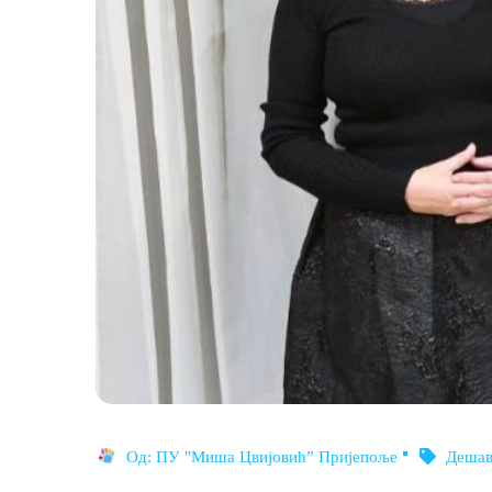
Од:
ПУ "Миша Цвијовић” Пријепоље
Деша