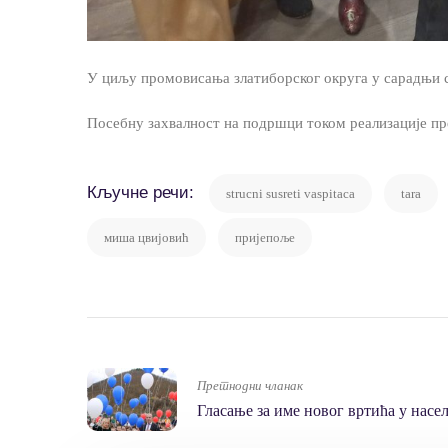
У циљу промовисања златиборског округа у сарадњи с
Посебну захвалност на подршци током реализације пр
Кључне речи:
strucni susreti vaspitaca
tara
миша цвијовић
пријепоље
Претнодни чланак
Гласање за име новог вртића у насе