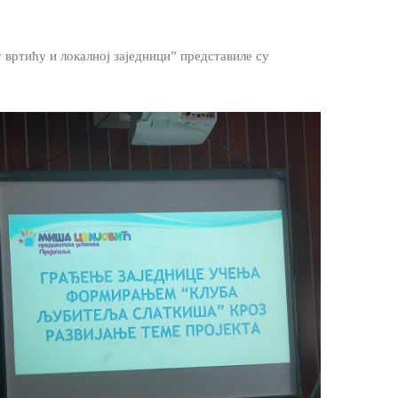
 вртићу и локалној заједници” представиле су