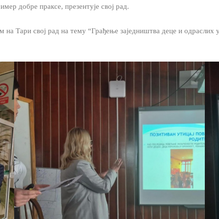
имер добре праксе, презентује свој рад.
 на Тари свој рад на тему “Грађење заједништва деце и одраслих у