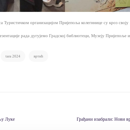
а Туристичком организацијом Пријепоља колегинице су кроз своју 
езентације рада дугујемо Градској библиотеци, Музеју Пријепоље 
tara 2024
вртић
љу Луке
Грађани изабрали: Нови в