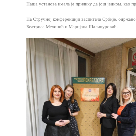
Наша установа имала је прилику да још једном, као пр
На Стручној конференцији васпитача Србије, одржаном
Беатриса Мехонић и Маријана Шалипуровић.