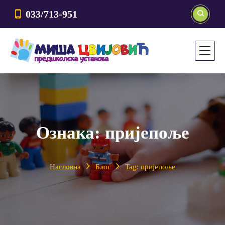
033/713-951
Ознака:
пријепоље
Насловна
Блог
Tag: пријепоље