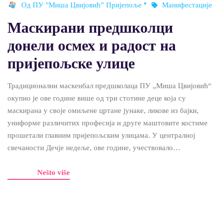
Од
ПУ "Миша Цвијовић” Пријепоље
Манифестације
Маскирани предшколци
донели осмех и радост на
пријепољске улице
Традиционални маскенбал предшколаца ПУ „Миша Цвијовић“
окупио је ове године више од три стотине деце која су
маскирана у своје омиљене цртане јунаке, ликове из бајки,
униформе различитих професија и друге маштовите костиме
прошетали главним пријепољским улицама. У централној
свечаности Дечје недеље, ове године, учествовало…
Nešto više