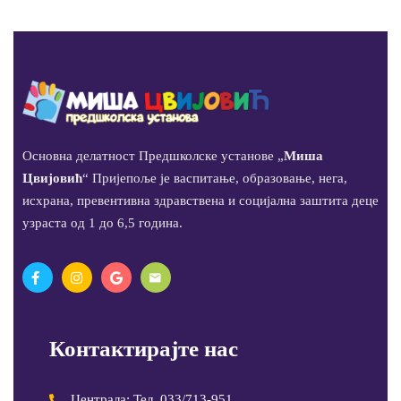
Основна делатност Предшколске установе „
Миша
Цвијовић
“ Пријепоље је васпитање, образовање, нега,
исхрана, превентивна здравствена и социјална заштита деце
узраста од 1 до 6,5 година.
Контактирајте нас
Централа: Тел. 033/713-951