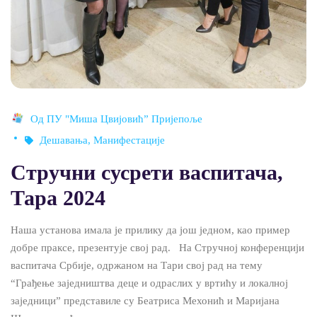
Од
ПУ "Миша Цвијовић” Пријепоље
Дешавања
,
Манифестације
Стручни сусрети васпитача,
Тара 2024
Наша установа имала је прилику да још једном, као пример
добре праксе, презентује свој рад. На Стручној конференцији
васпитача Србије, одржаном на Тари свој рад на тему
“Грађење заједништва деце и одраслих у вртићу и локалној
заједници” представиле су Беатриса Мехонић и Маријана