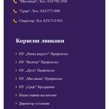
"Маслачак", Тел.: 033/781-959
"Срце", Тел.: 033/777-099
Секретар: Тел. 033/713-951
Корисни линкови
ПУ „Наша радост“ Пријепоље
ПУ ”Валтер” Пријепоље
ПУ „Дуга“ Пријепоље
ПУ „Маслачак“ Пријепоље
ПУ „Срце“ Бродарево
Наши главни васпитачи
Директор установе